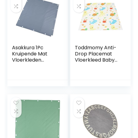
Asakkura 1Pc
Toddmomy Anti-
Kruipende Mat
Drop Placemat
Vloerkleden
Vloerkleed Baby
Spelen Pads Voor
Draagbare Hoge
Peuter Speelkleed
Stoel Vloer
Peuter Tegels Mat
Speelmatten Voor
Kinderen
Park Picknick Mat
Karpetten
Anti-Slip Mat Baby
Grijpende
Foam Mat
Speelkleed Tegel
Camping Deken
Silicagel Grijs
Picknick Mat Baby
Dikker Vloerkleed
Baby Speelkleed