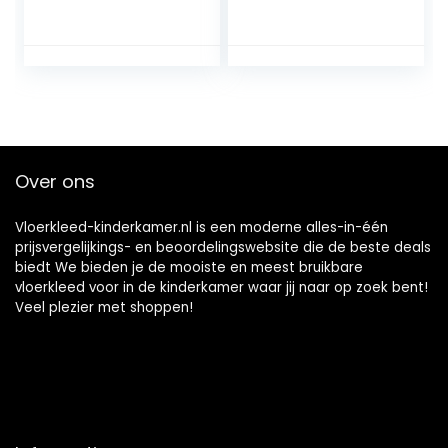
Peuter Speelkleed
Babykleed Bunny
Baby Mat Voor
in Roze Wit Grijs
Vloer
maat 80×150 cm
Babyverzorging
Tapijt
Comfortabel
Tapijt Puzzel
Oefening Mat
Tapijt Voor Baby
Over ons
Dikker Vloerkleed
Baby Kruipen Mat
Vloerkleed-kinderkamer.nl is een moderne alles-in-één
prijsvergelijkings- en beoordelingswebsite die de beste deals
biedt We bieden je de mooiste en meest bruikbare
vloerkleed voor in de kinderkamer waar jij naar op zoek bent!
Veel plezier met shoppen!