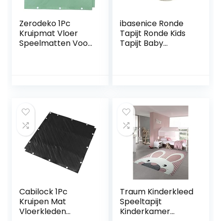
Zerodeko 1Pc
ibasenice Ronde
Kruipmat Vloer
Tapijt Ronde Kids
Speelmatten Voor
Tapijt Baby
Baby Vloer
Vloermatten Voor
Speelkleed
Kruipen Vloerkleed
Speelkleed Voor
Keuken Tapijten
Peuters Baby
Kinderbox Mat
Matten Voor
Activiteit Mat
Spelen Peuter
Pasgeboren
Speelkleed Voor
Kinderen Spelen
Vloerkleed Groen
Tapijt Ronde
Kruipen Grond Mat
Kruipen Tapijt
Baby Tapijt
Cabilock 1Pc
Traum Kinderkleed
Kruipen Mat
Speeltapijt
Vloerkleden
Kinderkamer