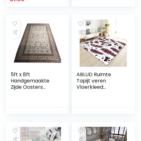
5ft x 8ft
ABLUD Ruimte
Handgemaakte
Tapijt veren
Zijde Oosters
Vloerkleed
Ontwerp Vierkante
woonkamer
Rug voor
Flanellen tapijt
Restaurants en
Antislip Baby
Kunstzalen Perzië
kruipmat voor
Tapijten
Woonkamer
Slaapkamer voor
Ontspannen Lezen
Baby Huisdier