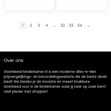
Baby’S Buitenmat
enSpeelkamer
Vloerkleed
Tapijt voor
Toegangsdeurmatt
kinderen en
en Antislip Tapijt
baby’s200 x 200
Voordeurmatten
cm
1
2
3
4
…
32
33
34
→
Imitatie Wollen
Imitatie Wollen
Tapijt
Over ons
Vloerkleed-kinderkamer.nl is een moderne alles-in-één
prijsvergelijkings- en beoordelingswebsite die de beste deals
biedt We bieden je de mooiste en meest bruikbare
vloerkleed voor in de kinderkamer waar jij naar op zoek bent!
Veel plezier met shoppen!