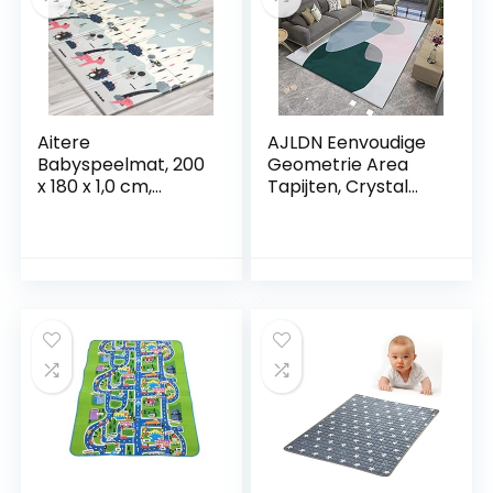
Aitere
AJLDN Eenvoudige
Babyspeelmat, 200
Geometrie Area
x 180 x 1,0 cm,
Tapijten, Crystal
opvouwbare
Velvet Tapijt,
babyvloermat,
Zachte en
milieuvriendelijk
Gezellige Tapijten
XPE-materiaal,
voor Meisjes
beide zijden
Jongens
bespeelbaar,
Kinderkamer
waterdicht en niet
Slaapzaal Kwekerij
giftig
Woondecoratie,
(kinderbaan/dieren
I_1,8 x 2,8 m
park, 200 x 180 x 1
cm)