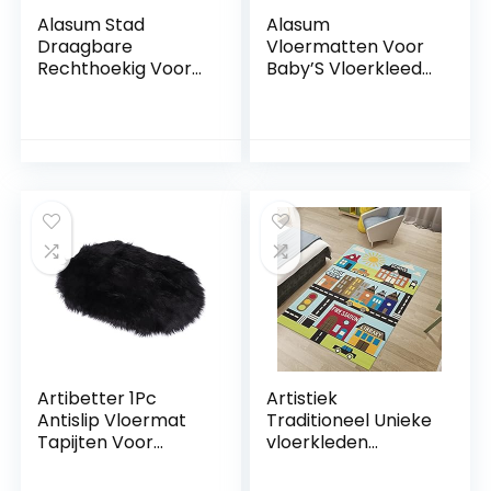
Alasum Stad
Alasum
Draagbare
Vloermatten Voor
Rechthoekig Voor
Baby’S Vloerkleed
Vloerkleed
Voor Kinderkamer
Kruipende
Opvouwbare
Vloertapijt
Speelmat Voor
Gymmatten
Baby Grijs Baby
Spelen Baby
Vloermat
Peuters
Kinderkamer
Kinderdeken
Tapijten Gamepad
Zuigelingen
Kruipende Mat
Ontwerp
Tapijt Antislip
Klimmat Kind Kid
Artibetter 1Pc
Artistiek
Antislip Vloermat
Traditioneel Unieke
Tapijten Voor
vloerkleden
Kinderen
Simuleer
Speelkleed Voor
stadsverkeerslicht