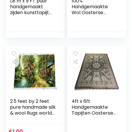
1,8 m x 9 FT puur
100%
handgemaakt
Handgemaakte
zijden kunsttapijt
Wol Oosterse
voor studeerkamer
Patroon 4ft x 6ft
en VIP kamer
Tapijt voor Partij en
kunsttapijt
Kantoor Dekens
2.5 feet by 2 feet
4ft x 6ft
pure handmade silk
Handgemaakte
& wool Rugs world
Tapijten Oosterse
pick garden home
Ontwerp Tapijt
art oil painting
voor Restaurant
tapestry
€
1.00