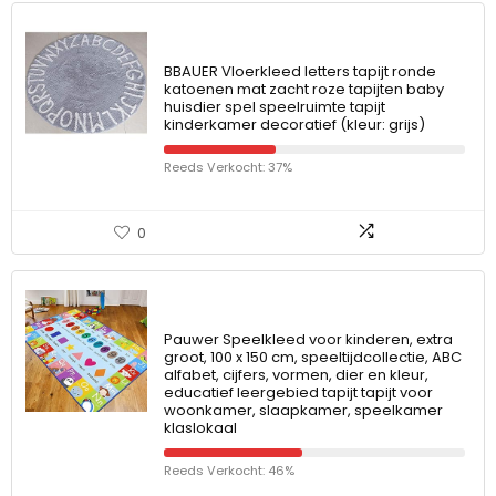
BBAUER Vloerkleed letters tapijt ronde
katoenen mat zacht roze tapijten baby
huisdier spel speelruimte tapijt
kinderkamer decoratief (kleur: grijs)
Reeds Verkocht: 37%
0
Pauwer Speelkleed voor kinderen, extra
groot, 100 x 150 cm, speeltijdcollectie, ABC
alfabet, cijfers, vormen, dier en kleur,
educatief leergebied tapijt tapijt voor
woonkamer, slaapkamer, speelkamer
klaslokaal
Reeds Verkocht: 46%