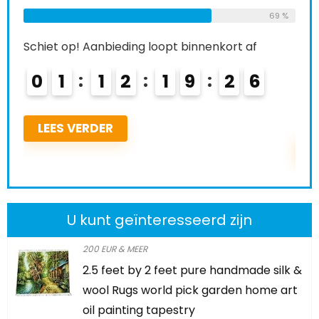
Reeds Verkocht:
21
Available:
3
69 %
68 %
 af
Schiet op! Aanbieding loopt binnenkort af
5
0
2
1
2
1
9
2
5
LEES VERDER
U kunt geïnteresseerd zijn
200 EUR & MEER
2.5 feet by 2 feet pure handmade silk &
wool Rugs world pick garden home art
oil painting tapestry