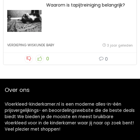
Waarom is tapijtreiniging belangrijk?
VERDIEPING WISKUNDE BABY
3 jaar geleden
0
0
Over ons
Vloerkleed-kinderkamer.nl is een moderne alles-in-één
prijsvergelijkings- en beoordelingswebsite die de beste deals
biedt We bieden je de mooiste en meest bruikbare
vloerkleed voor in de kinderkamer waar jij naar op zoek bent!
Veel plezier met shoppen!