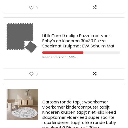
0
LittleTom 9 delige Puzzelmat voor
Baby’s en Kinderen 30×30 Puzzel
Speelmat Kruipmat EVA Schuim Mat
Reeds Verkocht: 53%
0
Cartoon ronde tapijt woonkamer
vloerkamer kindercomputer tapijt
Kinderen kruipen tapijt niet-slip kleed
slaapkamer vloerkleed super zachte
faux kinderen tapijt dikke ronde baby
speelmat,G,Diameter 200cm