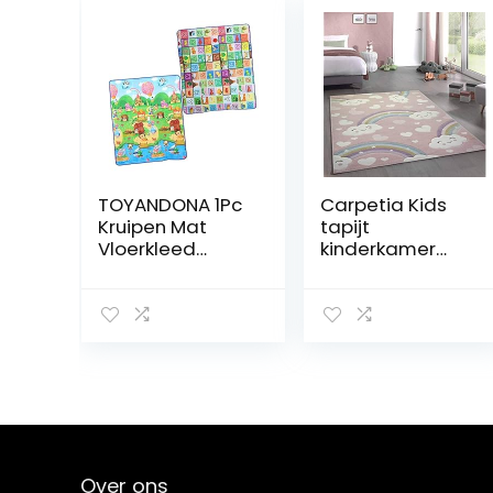
TOYANDONA 1Pc
Carpetia Kids
Kruipen Mat
tapijt
Vloerkleed
kinderkamer
Cartoon
tapijt baby
Vloermat
tapijt
Kinderen Kruipen
regenboog en
Mat Matten
wolken roze
Voor Kinderen
afmeting
Tapijt
80×150 cm
Vloermatten
Baby Kruipen
Mat Cartoon
Vloer Kussen
Over ons
Kinderen Kruipen