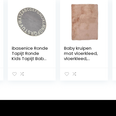
ibasenice Ronde
Baby kruipen
Tapijt Ronde
mat vloerkleed,
Kids Tapijt Baby
vloerkleed,
Vloermatten
comfortabel en
Voor Kruipen
slijtvast(Camel,
Vloerkleed
140 * 200cm)
Keuken Tapijten
Kinderbox Mat
Activiteit Mat
Pasgeboren
Kinderen Spelen
Tapijt Ronde
Kruipen Tapijt