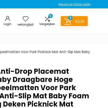
Nieuws en blogs lezen
0
0
€
0.00
Login
Vergelijken
verlanglijst
eelmatten Voor Park Picknick Mat Anti-Slip Mat Baby
ti-Drop Placemat
Baby Draagbare Hoge
Speelmatten Voor Park
 Anti-Slip Mat Baby Foam
 Deken Picknick Mat