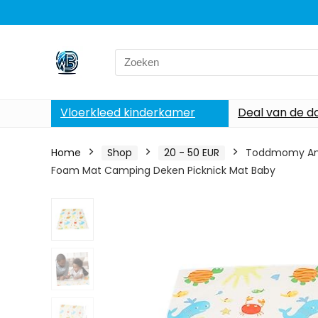
Search
for:
Vloerkleed kinderkamer
Deal van de d
Home
Shop
20 - 50 EUR
Toddmomy Anti
Foam Mat Camping Deken Picknick Mat Baby