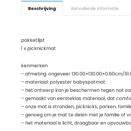
Beschrijving
Aanvullende informatie
pakketlijst
1 x picknickmat
kenmerken
– afmeting: ongeveer 130.00×130.00×0.60cm/51
– materiaal: polyester babyspatmat.
– het ontwerp kan je beschermen tegen nat zand,
– gemaakt van eersteklas materiaal, dat comfo
– onze mat is stranden, picknicks, parken, fami
– genoeg om je mat te delen met je familie of 
– het materiaal is licht, draagbaar en opvouwb