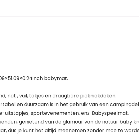
.09×51.09×0.24inch babymat.
 nat , vuil, takjes en draagbare picknickdeken.
rtabel en duurzaam is in het gebruik van een campingde
lie-uitstapjes, sportevenementen, enz. Babyspeelmat.
vrienden, genietend van de glamour van de natuur baby k
aar, dus je kunt het altijd meenemen zonder moe te worde