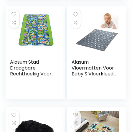
beide zijden
Jongens
bespeelbaar,
Kinderkamer
waterdicht en niet
Slaapzaal Kwekerij
giftig
Woondecoratie,
(kinderbaan/dieren
I_1,8 x 2,8 m
park, 200 x 180 x 1
cm)
Alasum Stad
Alasum
Draagbare
Vloermatten Voor
Rechthoekig Voor
Baby’S Vloerkleed
Vloerkleed
Voor Kinderkamer
Kruipende
Opvouwbare
Vloertapijt
Speelmat Voor
Gymmatten
Baby Grijs Baby
Spelen Baby
Vloermat
Peuters
Kinderkamer
Kinderdeken
Tapijten Gamepad
Zuigelingen
Kruipende Mat
Ontwerp
Tapijt Antislip