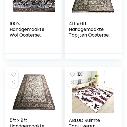
100%
4ft x 6ft
Handgemaakte
Handgemaakte
Wol Oosterse
Tapijten Oosterse
Patroon 4ft x 6ft
Ontwerp Tapijt
Tapijt voor Partij en
voor Restaurant
Kantoor Dekens
5ft x 8ft
ABLUD Ruimte
Handgemaakte
Tapijt veren