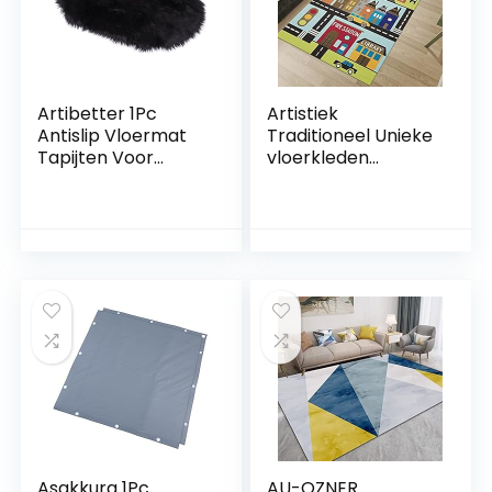
Klimmat Kind Kid
Artibetter 1Pc
Artistiek
Antislip Vloermat
Traditioneel Unieke
Tapijten Voor
vloerkleden
Kinderen
Simuleer
Speelkleed Voor
stadsverkeerslicht
Baby’S Buitenmat
enSpeelkamer
Vloerkleed
Tapijt voor
Toegangsdeurmatt
kinderen en
en Antislip Tapijt
baby’s200 x 200
Voordeurmatten
cm
Imitatie Wollen
Imitatie Wollen
Tapijt
Asakkura 1Pc
AU-OZNER