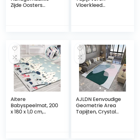
Zijde Oosters
Vloerkleed
Ontwerp Vierkante
woonkamer
Rug voor
Flanellen tapijt
Restaurants en
Antislip Baby
Kunstzalen Perzië
kruipmat voor
Tapijten
Woonkamer
Slaapkamer voor
Ontspannen Lezen
Baby Huisdier
Aitere
AJLDN Eenvoudige
Babyspeelmat, 200
Geometrie Area
x 180 x 1,0 cm,
Tapijten, Crystal
opvouwbare
Velvet Tapijt,
babyvloermat,
Zachte en
milieuvriendelijk
Gezellige Tapijten
XPE-materiaal,
voor Meisjes