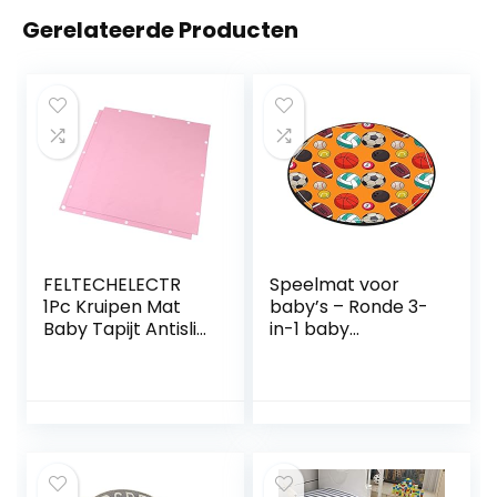
Gerelateerde Producten
FELTECHELECTR
Speelmat voor
1Pc Kruipen Mat
baby’s – Ronde 3-
Baby Tapijt Antislip
in-1 baby
Tapijt Baby
waterdichte
Speelmatten Voor
vloerspeelmat |
Vloerkleden Voor
Katoenen
Kinderen
vloerkleed Kruipen
Grijpende
Gewatteerd
Speelkleed Tegel
babytapijt
Cartoon Tapijt
Kinderkamer Vloer