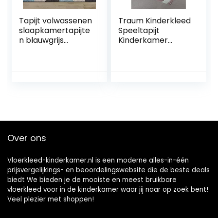
Tapijt volwassenen
Traum Kinderkleed
slaapkamertapijte
Speeltapijt
n blauwgrijs
Kinderkamer
geometrisch
Babykleed Bunny
polygoonpatroon
in Roze Wit Grijs
woonkamertapijt
maat 80×150 cm
antislip wasbaar
meisjes vloerkleed
baby kamer
decoratie
40x60cm
Over ons
Vloerkleed-kinderkamer.nl is een moderne alles-in-één
prijsvergelijkings- en beoordelingswebsite die de beste deals
biedt We bieden je de mooiste en meest bruikbare
vloerkleed voor in de kinderkamer waar jij naar op zoek bent!
Veel plezier met shoppen!