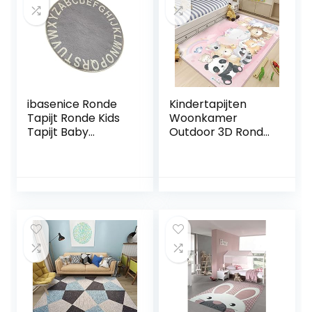
Comfortabel
Antislip Ontwerp
Tapijt Dikker
Kussen Decoratie
Vloerkleed Kruipen
Voetbal
Speelgoed
Tumotsit
ibasenice Ronde
Kindertapijten
Tapijt Ronde Kids
Woonkamer
Tapijt Baby
Outdoor 3D Ronde
Vloermatten Voor
Baby Tapijt Kinder
Kruipen Vloerkleed
Vloerkleed
Keuken Tapijten
Speelmatten
Kinderbox Mat
Kleden (D312,
Activiteit Mat
80x120cm,31.4×47.
Pasgeboren
2″)
Kinderen Spelen
Tapijt Ronde
Kruipen Tapijt