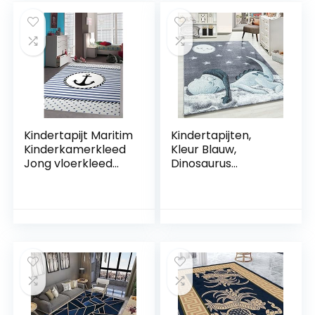
babykamer,
Lopers Blauw,
antislip, yogamat
Groote:80×150 cm
(120 x 150 x 2 cm,
blauw)
Kindertapijt Maritim
Kindertapijten,
Kinderkamerkleed
Kleur Blauw,
Jong vloerkleed
Dinosaurus
met anker in blauw
ontwerp, 25084,
crème maat 120
Vloerkleed
cm Rund
Rechthoekig,
Vloerkleed
kinderkamer
babykamer, 160 x
230 cm