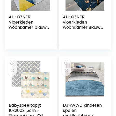
AU-OZNER
AU-OZNER
Vloerkleden
vloerkleden
woonkamer blauw
woonkamer Blauw
tapijt, driehoekig
tapijt, ginkgo blad
patroon baby
patroon kruipmat
kruipende
baby kruipen
ademende en
antistatisch
comfortabele
eenvoudig tapijt
verzorging vloer
keuken, blauw,
tapijt goedkoop
180x280cm
blauw, 180x280cm
Babyspeeltapijt
DJHWWD Kinderen
10x200x1,5cm –
spelen
Omkeerbare XXL
matRechthoek