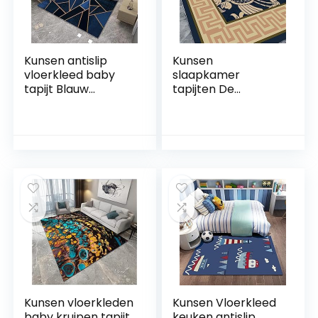
Kunsen antislip
Kunsen
vloerkleed baby
slaapkamer
tapijt Blauw
tapijten De
geometrisch
woonkamer is licht
ontwerp gele lijn
en luxueus, en kan
decoratie antislip
worden aangepast
aanpasbare
voor huishoudelijk
slaapkamer
gebruik baby
tapijten 80x160cm
meisje kamer
decoraties blauwe
kinderen
slaapkamer
meubilair
vloerkleden
woonkamer
tapijten voor
woonkamer roo
Kunsen vloerkleden
Kunsen Vloerkleed
baby kruipen tapijt
keuken antislip