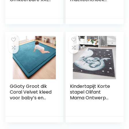
Babyspeeltapijt –
Blauw Tapijt
Kindzijde en
Slaapkamer Tapijt
Volwassen zijde –
Woonkamer Tapijt
Dik
Machine
schuimrubberen
WasbaarBaby
kinderwandelmatje
Tapijt Spelen
– Opvouwbaar en
Matclassroom
waterdicht
vloerkleden Baby
slaapkamer
accessoires60X90C
M
GGoty Groot dik
Kindertapijt Korte
Coral Velvet kleed
stapel Olifant
voor baby’s en
Mama Ontwerp
kinderen,
Kinderkamer
speelkleed,
Babykamer
kruipkleed voor in
Speelkamer 11 mm
de werkkamer,
poolhoogte Zacht
keuken,
Rechthoekig Rond