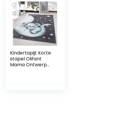
Kindertapijt Korte
stapel Olifant
Mama Ontwerp
Kinderkamer
Babykamer
Speelkamer 11 mm
poolhoogte Zacht
Rechthoekig Rond
Lopers Blauw,
Groote:80×150 cm