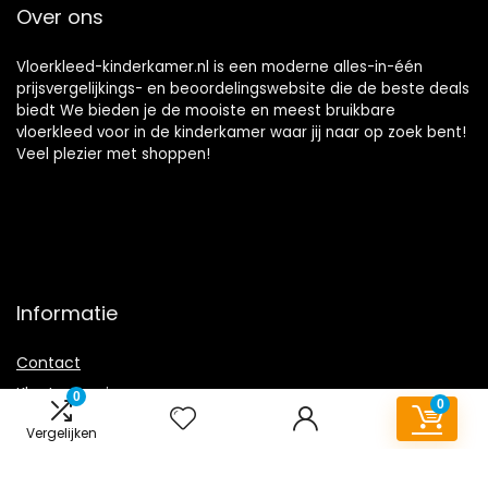
Over ons
Vloerkleed-kinderkamer.nl is een moderne alles-in-één
prijsvergelijkings- en beoordelingswebsite die de beste deals
biedt We bieden je de mooiste en meest bruikbare
vloerkleed voor in de kinderkamer waar jij naar op zoek bent!
Veel plezier met shoppen!
Informatie
Contact
Klantenservice
0
0
Over ons
Vergelijken
Onze webshops
Overzicht