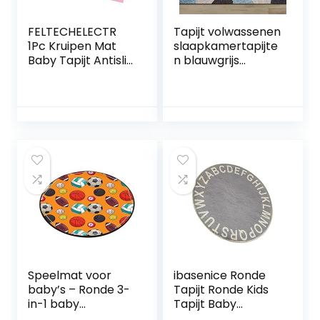
FELTECHELECTR
Tapijt volwassenen
1Pc Kruipen Mat
slaapkamertapijte
Baby Tapijt Antislip
n blauwgrijs
Tapijt Baby
geometrisch
Speelmatten Voor
polygoonpatroon
Vloerkleden Voor
woonkamertapijt
Kinderen
antislip wasbaar
Grijpende
meisjes vloerkleed
Speelkleed Tegel
baby kamer
Cartoon Tapijt
decoratie
Comfortabel
40x60cm
Tapijt Dikker
Vloerkleed Kruipen
Speelmat voor
ibasenice Ronde
baby’s – Ronde 3-
Tapijt Ronde Kids
in-1 baby
Tapijt Baby
waterdichte
Vloermatten Voor