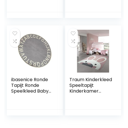
vloerspeelmat |
Kruipen Vloerkleed
Katoenen
Keuken Tapijten
vloerkleed Kruipen
Kinderbox Mat
Gewatteerd
Activiteit Mat
babytapijt
Pasgeboren
Kinderkamer Vloer
Kinderen Spelen
Antislip Ontwerp
Tapijt Ronde
Kussen Decoratie
Kruipen Tapijt
Voetbal
Speelgoed
Tumotsit
ibasenice Ronde
Traum Kinderkleed
Tapijt Ronde
Speeltapijt
Speelkleed Baby
Kinderkamer
Kruipen Mat
Babykleed Bunny
Kinderen Leren
in Roze Wit Grijs
Tapijt Antislip
maat 80×150 cm
Tapijt Pasgeboren
Speelkleed Baby
Vloermatten Voor