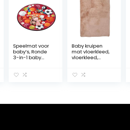
Speelmat voor
Baby kruipen
baby’s, Ronde
mat vloerkleed,
3-in-1 baby
vloerkleed,
waterdichte
comfortabel en
vloerspeelmat,
slijtvast(Camel,
Indoor
140 * 200cm)
speelhuisjes
gewatteerde
pad met antislip
bodem, ronde
vloerkleed voor
peuters en
kinderen
kinderkamer
decor Eastuy