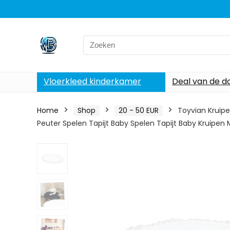
Search
for:
Vloerkleed kinderkamer
Deal van de d
Home
Shop
20 - 50 EUR
Toyvian Kruipe
Peuter Spelen Tapijt Baby Spelen Tapijt Baby Kruipen 