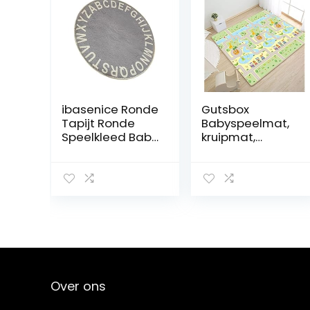
ibasenice Ronde
Gutsbox
Tapijt Ronde
Babyspeelmat,
Speelkleed Baby
kruipmat,
Kruipen Mat
opvouwbaar
Kinderen Leren
speelkleed,
Tapijt Antislip
dubbelzijdig
Tapijt
kindertapijt,
Pasgeboren
XPE-materiaal,
Speelkleed Baby
niet giftig,
Vloermatten
waterdicht,
Voor Kruipen
antislip, BPA-vrij,
Baby Kruipen
180 x 120 x 0,5 cm
Tapijt Baby
Over ons
Vloerkleed