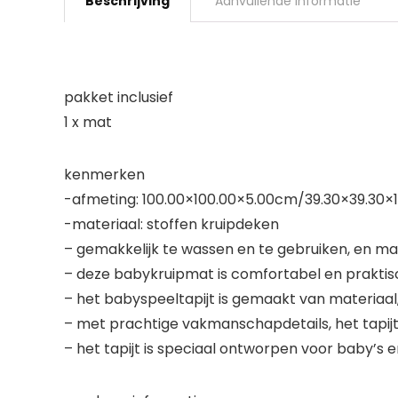
Beschrijving
Aanvullende informatie
pakket inclusief
1 x mat
kenmerken
-afmeting: 100.00×100.00×5.00cm/39.30×39.30×1
-materiaal: stoffen kruipdeken
– gemakkelijk te wassen en te gebruiken, en maa
– deze babykruipmat is comfortabel en praktisc
– het babyspeeltapijt is gemaakt van materiaal
– met prachtige vakmanschapdetails, het tapijt
– het tapijt is speciaal ontworpen voor baby’s 