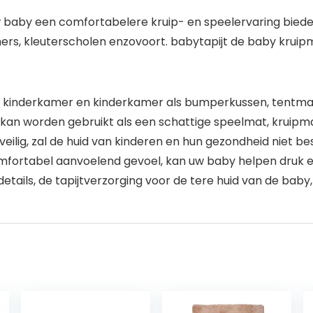
 uw baby een comfortabelere kruip- en speelervaring bie
rs, kleuterscholen enzovoort. babytapijt de baby kruipma
r kinderkamer en kinderkamer als bumperkussen, tentma
n worden gebruikt als een schattige speelmat, kruipmat,
ilig, zal de huid van kinderen en hun gezondheid niet bes
fortabel aanvoelend gevoel, kan uw baby helpen druk en
ils, de tapijtverzorging voor de tere huid van de baby,