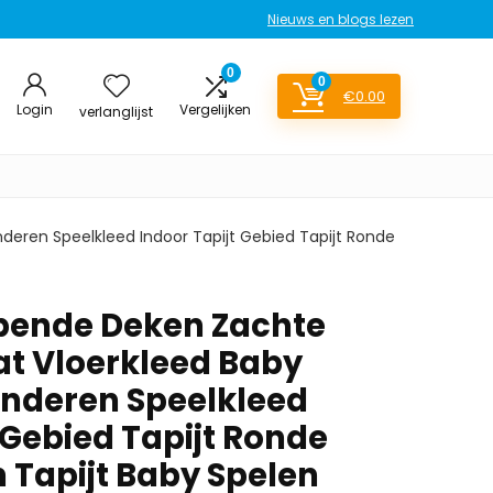
Nieuws en blogs lezen
0
0
€
0.00
Login
Vergelijken
verlanglijst
deren Speelkleed Indoor Tapijt Gebied Tapijt Ronde
pende Deken Zachte
t Vloerkleed Baby
inderen Speelkleed
 Gebied Tapijt Ronde
 Tapijt Baby Spelen