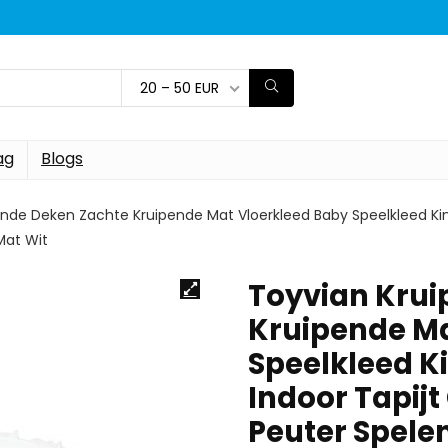
20 – 50 EUR
ag
Blogs
nde Deken Zachte Kruipende Mat Vloerkleed Baby Speelkleed Kin
Mat Wit
Toyvian Krui
Kruipende Ma
Speelkleed K
Indoor Tapijt
Peuter Spelen