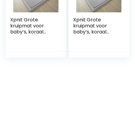
Xpnit Grote
Xpnit Grote
kruipmat voor
kruipmat voor
baby’s, koraal
baby’s, koraal
fluwelen
fluwelen
vloerkleed, antislip,
vloerkleed, antislip,
dikke
dikke
babyspeelmat
babyspeelmat
voor baby, peuters,
voor baby’s,
kinderen,
peuters, kinderen,
studeerkamer
studeerkamer
tapijt (90 x 200 cm
tapijt (130 x 130 x 2
x 2 cm, grijs)
cm, grijs)