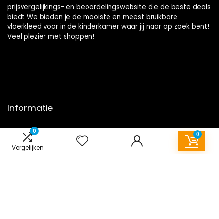
prijsvergelijkings- en beoordelingswebsite die de beste deals
biedt We bieden je de mooiste en meest bruikbare
vloerkleed voor in de kinderkamer waar jij naar op zoek bent!
Veel plezier met shoppen!
Informatie
Contact
0
0
Klantenservice
Vergelijken
Over ons
Onze webshops
Overzicht
Vacature
Blogs