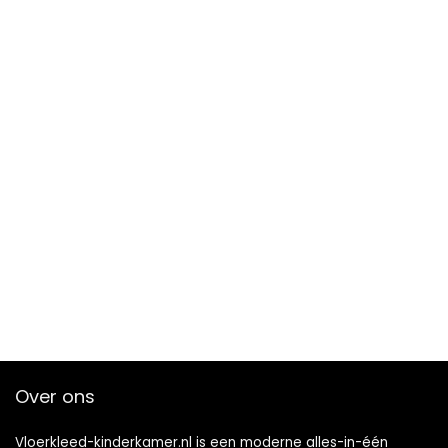
Over ons
Vloerkleed-kinderkamer.nl is een moderne alles-in-één