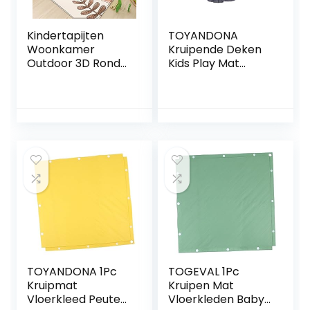
Kindertapijten
TOYANDONA
Woonkamer
Kruipende Deken
Outdoor 3D Ronde
Kids Play Mat
Baby Tapijt Kinder
Circulaire Tapijt
Vloerkleed
Kids Ronde Tapijt
Speelmatten
Baby Kruipen
Kleden (D303,
Tapijt Ronde
80x120cm,31.4×47.
Gebied Tapijt
2″)
Vloerkleed Baby
Kruipen Spelen
Tapijt Baby
Kruipen Tapijt
Baby Spelen
TOYANDONA 1Pc
TOGEVAL 1Pc
Kruipmat
Kruipen Mat
Vloerkleed Peuter
Vloerkleden Baby