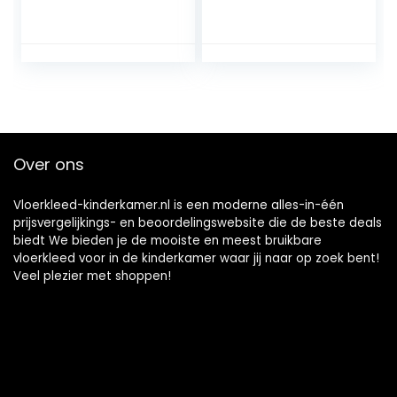
Tapijt Kids
Tapijt Baby
Gewatteerde
Speelmatten Voor
Speelkleed
Vloer Childrens
Oefening
Kruipen Mat
Vloermat Baby
Speelmatten Voor
Mat Puzzel
Baby Cartoon
Oefenmat Silicagel
Tapijt Silicagel
Geel Comfortabel
Groen Baby
Tapijt Dikker
Speelkleed Baby
Over ons
Vloerkleed Baby
Tapijt Tapijt
Tapijt
Vloerkleed-kinderkamer.nl is een moderne alles-in-één
prijsvergelijkings- en beoordelingswebsite die de beste deals
biedt We bieden je de mooiste en meest bruikbare
vloerkleed voor in de kinderkamer waar jij naar op zoek bent!
Veel plezier met shoppen!