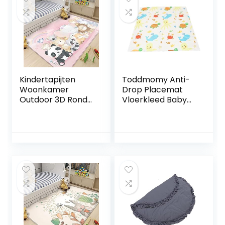
Kindertapijten
Toddmomy Anti-
Woonkamer
Drop Placemat
Outdoor 3D Ronde
Vloerkleed Baby
Baby Tapijt Kinder
Draagbare Hoge
Vloerkleed
Stoel Vloer
Speelmatten
Speelmatten Voor
Kleden (D312,
Park Picknick Mat
80x120cm,31.4×47.
Anti-Slip Mat Baby
2″)
Foam Mat
Camping Deken
Picknick Mat Baby