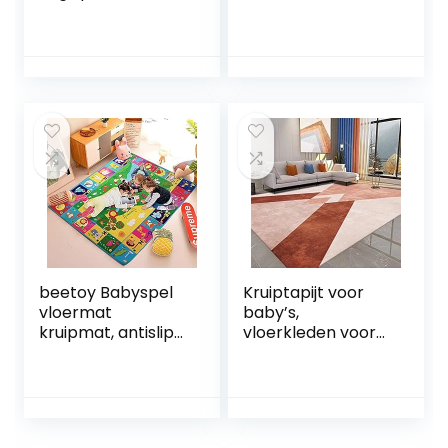
Tapijt Play Mat
kinderkamer,
Ronde
tapijt, verlichting,
Kinderdagverblijf
decoratief, thuis,
van de Baby Rugs
nachtkastje, tapijt,
Kerstmis Rug
geluidsisolatie,
Thanksgiving,
zitkameraccessoir
groen (Size :
es, 180 x 200 cm
Diameter 100cm)
beetoy Babyspel
Kruiptapijt voor
vloermat
baby’s,
kruipmat, antislip
vloerkleden voor
activiteitenmat
meisjeskamer,
voor peuters,
roze, rood,
pluche oppervlak
geometrisch,
spelmat met
vlekbestendig,
dierenalfabet en
vloerkleden 160 x