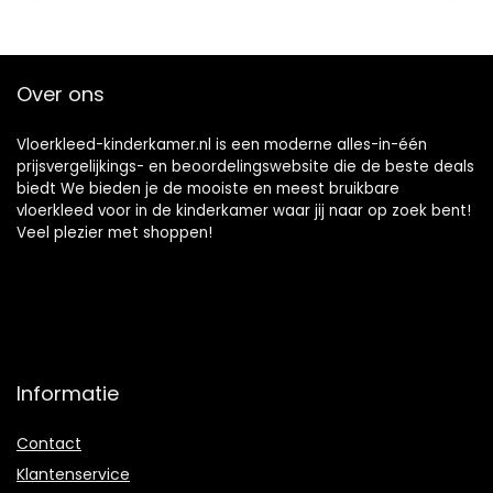
briljante kleuren
230 cm
baby vloermat
baby 150 x 110 cm
Over ons
Vloerkleed-kinderkamer.nl is een moderne alles-in-één
prijsvergelijkings- en beoordelingswebsite die de beste deals
biedt We bieden je de mooiste en meest bruikbare
vloerkleed voor in de kinderkamer waar jij naar op zoek bent!
Veel plezier met shoppen!
Informatie
Contact
Klantenservice