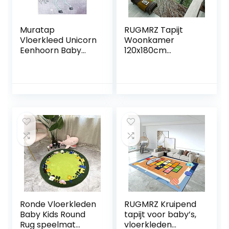
Muratap
RUGMRZ Tapijt
Vloerkleed Unicorn
Woonkamer
Eenhoorn Baby
120x180cm
Vloerkleed
Vloertapijten
Kinderkamer
Rechthoekig tapijt
Paars – Laagpolig
met groene
Tapijt Kinderkamer
bladprint en koffie
Babykamer
decoratie Baby
Speelkamer
Vloerkleed
Speelkleed Sterk
Slaapkamer Mat
en
Waterafstotend
Kleed – Maat:
290×200 cm
Ronde Vloerkleden
RUGMRZ Kruipend
Baby Kids Round
tapijt voor baby’s,
Rug speelmat
vloerkleden