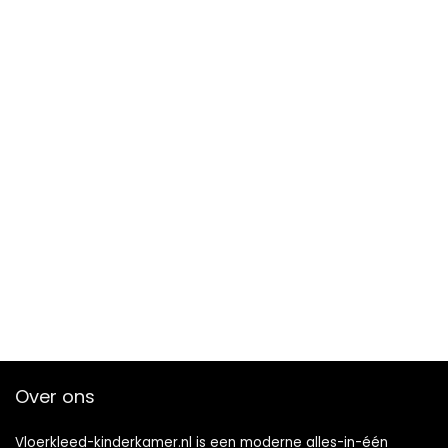
Over ons
Vloerkleed-kinderkamer.nl is een moderne alles-in-één