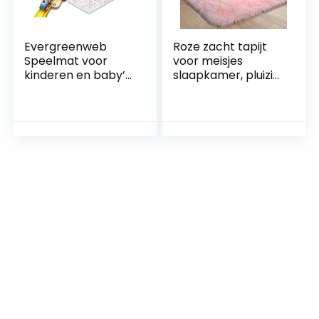
Evergreenweb
Roze zacht tapijt
Speelmat voor
voor meisjes
kinderen en baby’s,
slaapkamer, pluizig
groot, 120 x 200 cm,
vloerkleed 4’x6′
kleur roze,
voor woonkamer,
vloerkleed, met
harige tapijt voor
zacht schuim, anti-
kinderkamer,
allergische stof,
Shaggy deken voor
opvouwbaar,
kinderkamer,
wasbaar
pluizig pluche tapijt
voor slaapzaal,
roze tapijt,
rechthoekig,
schattig
kamerdecor baby