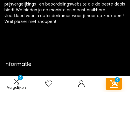
prijsvergelijkings- en beoordelingswebsite die de beste deals
biedt We bieden je de mooiste en meest bruikbare
vloerkleed voor in de kinderkamer waar jij naar op zoek bent!
Veel plezier met shoppen!
Informatie
Contact
0
0
Klantenservice
Vergelijken
Over ons
Onze webshops
Overzicht
Vacature
Blogs