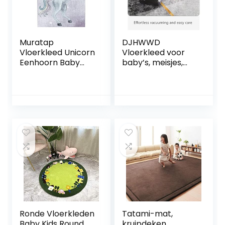
Muratap
DJHWWD
Vloerkleed Unicorn
Vloerkleed voor
Eenhoorn Baby
baby’s, meisjes,
Vloerkleed
decoratie, huis,
Kinderkamer
studeerkamer,
Paars – Laagpolig
rechthoekig, tapijt,
Tapijt Kinderkamer
woonkamer,
Babykamer
antislip, kantoor,
Speelkamer
decoratie,
Speelkleed Sterk
kinderkamer, 180 x
en
280 cm
Waterafstotend
Kleed – Maat:
290×200 cm
Ronde Vloerkleden
Tatami-mat,
Baby Kids Round
kruipdeken,