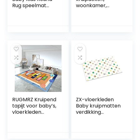
Rug speelmat
woonkamer,
Tapijt Play Mat
slaapkamer, vloer,
Ronde
dikker, koraal
Kinderdagverblijf
fluwelen tapijten
van de Baby Rugs
voor baby,
Kerstmis Rug
vloerkleed,
Thanksgiving,
kinderspeeldeken,
groen (Size :
yogamat, zacht en
Diameter 100cm)
dik hypoallergeen,
niet giftig, B-100 x
200 cm
RUGMRZ Kruipend
ZX-vloerkleden
tapijt voor baby’s,
Baby kruipmatten
vloerkleden
verdikking
kinderkamer,
kinderspeelmatte
tapijt, verlichting,
n thuis woonkamer
decoratief, thuis,
inklapbaar schuim
nachtkastje, tapijt,
matten tapijten