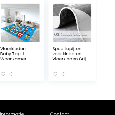
Vloerkleden
Speeltapijten
Baby Tapijt
voor kinderen
Woonkamer
Vloerkleden Grijs
Tapijten
Woonkamer
Cartoon
Tapijt Geel Art
Patroon
Deco Modern
Slaapkamer
Antislip Baby
Tapijt
Kruiptapijt 170 x
Kinderkamer
240 cm
Accessoires
Super Zacht en
Duurzaam
Antislip Tapijt
Informatie
Contact