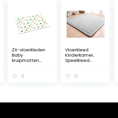
ZX-vloerkleden
Vloerkleed
Baby
Kinderkamer,
kruipmatten
Speelkleed
verdikking
Kruipmat Baby
kinderspeelmatt
Kinderen Kleed
en thuis
2cm, Groot
woonkamer
Speelmat
inklapbaar
Antislip,
schuim matten
Speeltapijt
tapijten
Opvouwbaar,
Grijs, 200 x
200cm