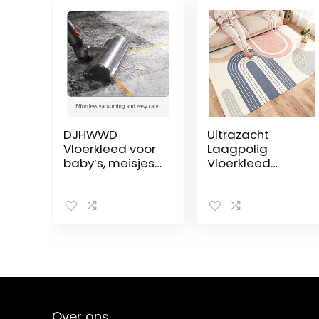
DJHWWD
Ultrazacht
Vloerkleed voor
Laagpolig
baby’s, meisjes,
Vloerkleed
decoratie, huis,
Kinderen
studeerkamer,
Speelmat
rechthoekig,
Tapijten
tapijt,
Kinderkamer,
woonkamer,
Antislip
antislip, kantoor,
Schattige
decoratie,
Regenboog
kinderkamer, 180
Kinderen
x 280 cm
Kinderkamer
Baby Vloerkleed
Over ons