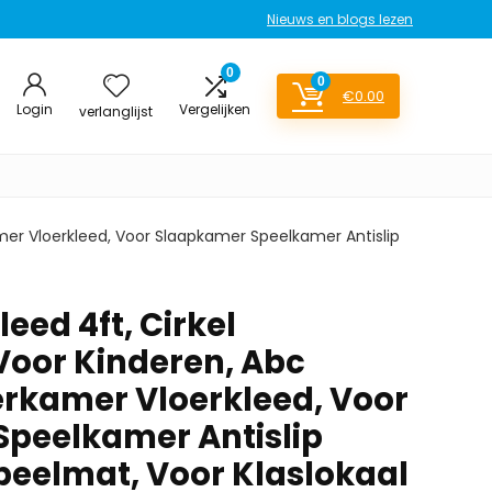
Nieuws en blogs lezen
0
0
€
0.00
Login
Vergelijken
verlanglijst
amer Vloerkleed, Voor Slaapkamer Speelkamer Antislip
eed 4ft, Cirkel
Voor Kinderen, Abc
erkamer Vloerkleed, Voor
peelkamer Antislip
peelmat, Voor Klaslokaal