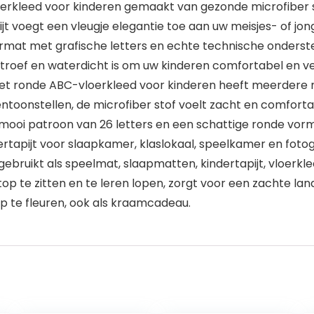
vloerkleed voor kinderen gemaakt van gezonde microfiber s
jt voegt een vleugje elegantie toe aan uw meisjes- of jo
rmat met grafische letters en echte technische ondersteu
troef en waterdicht is om uw kinderen comfortabel en vei
het ronde ABC-vloerkleed voor kinderen heeft meerdere
ntoonstellen, de microfiber stof voelt zacht en comforta
mooi patroon van 26 letters en een schattige ronde vorm
oertapijt voor slaapkamer, klaslokaal, speelkamer en fotog
ebruikt als speelmat, slaapmatten, kindertapijt, vloerkl
p te zitten en te leren lopen, zorgt voor een zachte land
op te fleuren, ook als kraamcadeau.