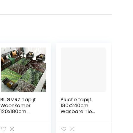
RUGMRZ Tapijt
Pluche tapijt
Woonkamer
180x240cm
120x180cm
Wasbare Tie
Vloertapijten
dye Hoogpolige
Rechthoekig
Vloerkleden voor
tapijt met
kinderen baby