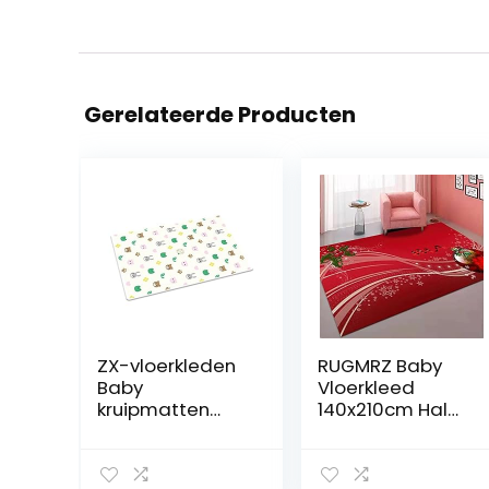
Gerelateerde Producten
ZX-vloerkleden
RUGMRZ Baby
Baby
Vloerkleed
kruipmatten
140x210cm Hal
verdikking
Runners Kerst
kinderspeelmatt
woondecoratie
en thuis
tapijt super