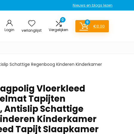
Nieuws en blogs lezen
0
0
€
0.00
Login
Vergelijken
verlanglijst
ntislip Schattige Regenboog Kinderen Kinderkamer
aagpolig Vloerkleed
elmat Tapijten
 Antislip Schattige
inderen Kinderkamer
eed Tapijt Slaapkamer