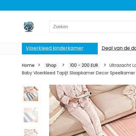
Search
for:
Vloerkleed kinderkamer
Deal van de d
Home
Shop
100 - 200 EUR
Ultrazacht L
Baby Vloerkleed Tapijt Slaapkamer Decor Speelkame