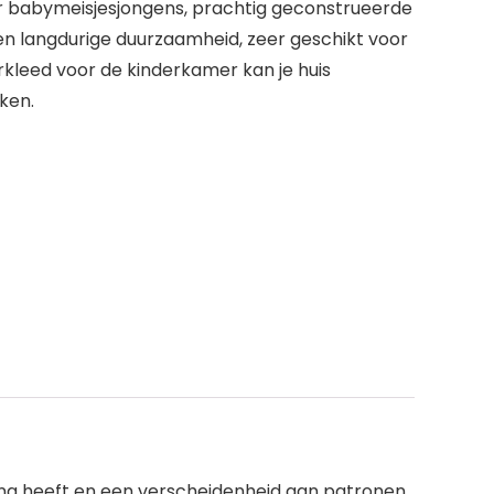
 babymeisjesjongens, prachtig geconstrueerde
en langdurige duurzaamheid, zeer geschikt voor
rkleed voor de kinderkamer kan je huis
ken.
ng heeft en een verscheidenheid aan patronen