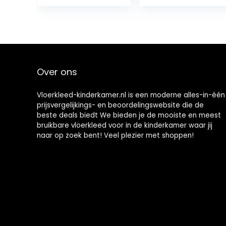
woonkamer
zachte antislip
inklapbaar
kinderkamer
schuim matten
accessoires
tapijten
Tapijt
Slaapkamer
Over ons
Vloerkleed-kinderkamer.nl is een moderne alles-in-één
prijsvergelijkings- en beoordelingswebsite die de
beste deals biedt We bieden je de mooiste en meest
bruikbare vloerkleed voor in de kinderkamer waar jij
naar op zoek bent! Veel plezier met shoppen!