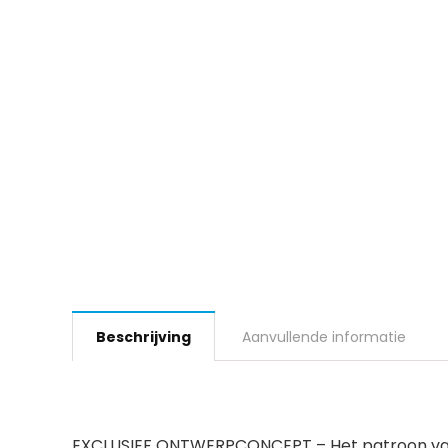
Beschrijving
Aanvullende informatie
EXCLUSIEF ONTWERPCONCEPT – Het patroon van o