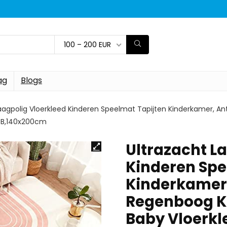
100 – 200 EUR
ag
Blogs
aagpolig Vloerkleed Kinderen Speelmat Tapijten Kinderkamer, A
r B,140x200cm
Ultrazacht L
Kinderen Spe
Kinderkamer,
Regenboog K
Baby Vloerkl