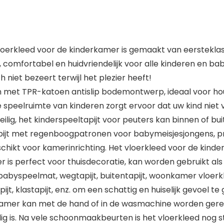
loerkleed voor de kinderkamer is gemaakt van eersteklas
 comfortabel en huidvriendelijk voor alle kinderen en ba
 niet bezeert terwijl het plezier heeft!
n met TPR-katoen antislip bodemontwerp, ideaal voor ho
speelruimte van kinderen zorgt ervoor dat uw kind niet va
ilig, het kinderspeeltapijt voor peuters kan binnen of bu
pijt met regenboogpatronen voor babymeisjesjongens, p
chikt voor kamerinrichting. Het vloerkleed voor de kind
er is perfect voor thuisdecoratie, kan worden gebruikt al
babyspeelmat, wegtapijt, buitentapijt, woonkamer vloerk
jt, klastapijt, enz. om een schattig en huiselijk gevoel t
mer kan met de hand of in de wasmachine worden gerein
ig is. Na vele schoonmaakbeurten is het vloerkleed nog s