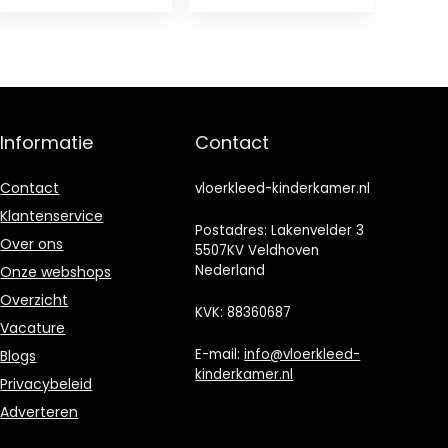
groene
woonkamer
bladprint en
slaapkamer,
koffie decoratie
Roze
Baby Vloerkleed
Slaapkamer Mat
Informatie
Contact
Contact
vloerkleed-kinderkamer.nl
Klantenservice
Postadres: Lakenvelder 3
Over ons
5507KV Veldhoven
Nederland
Onze webshops
Overzicht
KVK: 88360687
Vacature
E-mail:
info@vloerkleed-
Blogs
kinderkamer.nl
Privacybeleid
Adverteren