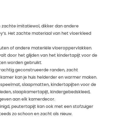
 zachte imitatiewol, dikker dan andere
by’s. Het zachte materiaal van het vloerkleed
uten of andere materiële vloeroppervlakken.
lt door het glijden van het kindertapijt voor de
iten worden gebruikt.
rachtig geconstrueerde randen, zacht
erkamer kan je huis helderder en warmer maken.
s speelmat, slaapmatten, kindertapijten voor de
leden, slaapkamertapijt, kindergebedskleed,
e geven aan elk kamerdecor.
igd, peutertapijt kan ook met een stofzuiger
teeds zo schoon en zacht als nieuw.