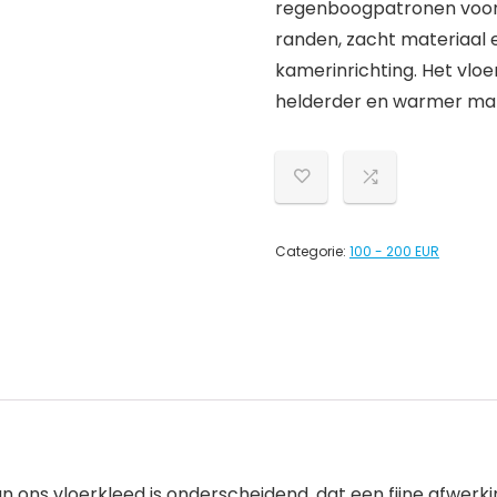
regenboogpatronen voor
randen, zacht materiaal 
kamerinrichting. Het vloe
helderder en warmer ma
Categorie:
100 - 200 EUR
ns vloerkleed is onderscheidend, dat een fijne afwerki