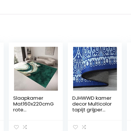
Slaapkamer
DJHWWD kamer
Mat160x220cmG
decor Multicolor
rote
tapijt grijper
RugModerne Stijl
Baby Tapijt
Groen Schoon
Spelen Mat
Elegante
vloerkleden