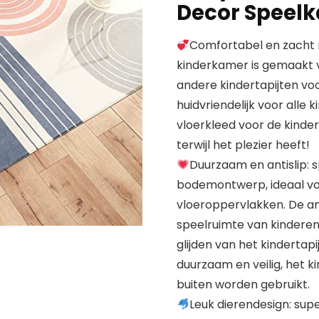
Decor Speel
Comfortabel en zacht m
kinderkamer is gemaakt v
andere kindertapijten vo
huidvriendelijk voor alle
vloerkleed voor de kinder
terwijl het plezier heeft!
Duurzaam en antislip: 
bodemontwerp, ideaal vo
vloeroppervlakken. De an
speelruimte van kinderen 
glijden van het kindertapi
duurzaam en veilig, het k
buiten worden gebruikt.
Leuk dierendesign: su