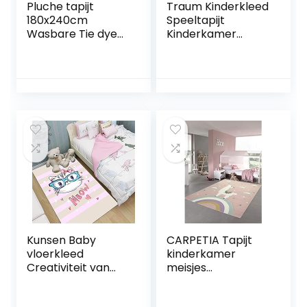
Pluche tapijt
Traum Kinderkleed
180x240cm
Speeltapijt
Wasbare Tie dye
Kinderkamer
Hoogpolige
Babykleed Bunny
Vloerkleden voor
in Roze Wit Grijs
kinderen baby
maat 200 x 290 cm
woonkamer
slaapkamer, Roze
Kunsen Baby
CARPETIA Tapijt
vloerkleed
kinderkamer
Creativiteit van
meisjes
Cartoon
kindertapijt Lama
Huishouden Baby
eenhoorn roze