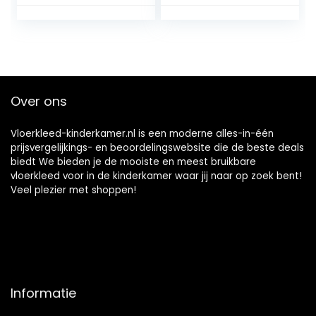
in Slaapkamer
maat 160×230 cm
jongen
slaapkamer
accessoires Roze
wasbare tapijten
kinderen tapijten
kinderkamer
Over ons
accessoires
180X280CM
Vloerkleed-kinderkamer.nl is een moderne alles-in-één
prijsvergelijkings- en beoordelingswebsite die de beste deals
biedt We bieden je de mooiste en meest bruikbare
vloerkleed voor in de kinderkamer waar jij naar op zoek bent!
Veel plezier met shoppen!
Informatie