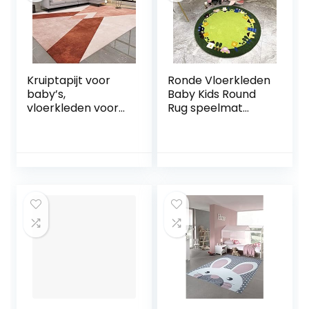
Kruiptapijt voor
Ronde Vloerkleden
baby’s,
Baby Kids Round
vloerkleden voor
Rug speelmat
meisjeskamer,
Tapijt Play Mat
roze, rood,
Ronde
geometrisch,
Kinderdagverblijf
vlekbestendig,
van de Baby Rugs
vloerkleden 160 x
Kerstmis Rug
230 cm
Thanksgiving,
groen (Size :
Diameter 100cm)