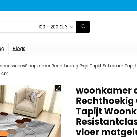
100 – 200 EUR
ag
Blogs
ccessoiresSlaapkamer Rechthoekig Grijs Tapijt Eetkamer Tapijt
0 cm
woonkamer a
Rechthoekig G
Tapijt Woonk
Resistantcla
vloer matgelu