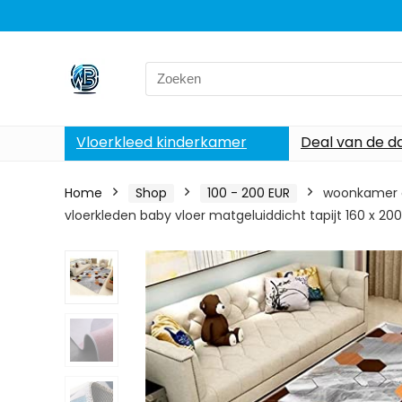
Search
for:
Vloerkleed kinderkamer
Deal van de d
Home
Shop
100 - 200 EUR
woonkamer a
vloerkleden baby vloer matgeluiddicht tapijt 160 x 20