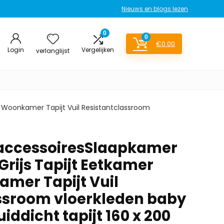
Nieuws en blogs lezen
0
0
€
0.00
Login
Vergelijken
verlanglijst
 Woonkamer Tapijt Vuil Resistantclassroom
ccessoiresSlaapkamer
rijs Tapijt Eetkamer
amer Tapijt Vuil
ssroom vloerkleden baby
iddicht tapijt 160 x 200