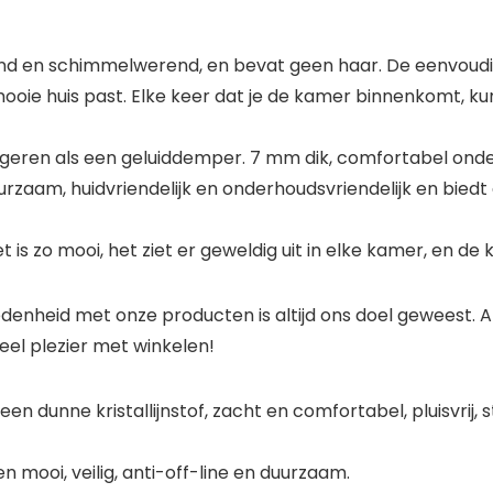
iwerend en schimmelwerend, en bevat geen haar. De eenvou
je mooie huis past. Elke keer dat je de kamer binnenkomt,
ngeren als een geluiddemper. 7 mm dik, comfortabel ond
duurzaam, huidvriendelijk en onderhoudsvriendelijk en bied
t is zo mooi, het ziet er geweldig uit in elke kamer, en de 
vredenheid met onze producten is altijd ons doel geweest.
eel plezier met winkelen!
 een dunne kristallijnstof, zacht en comfortabel, pluisvrij
n mooi, veilig, anti-off-line en duurzaam.