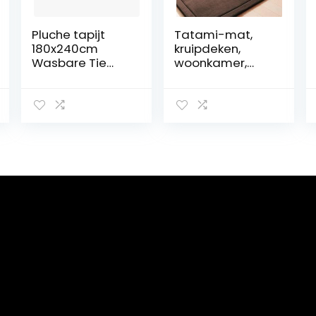
Pluche tapijt
Tatami-mat,
180x240cm
kruipdeken,
Wasbare Tie
woonkamer,
dye Hoogpolige
slaapkamer,
Vloerkleden voor
vloer, dikker,
kinderen baby
koraal fluwelen
woonkamer
tapijten voor
slaapkamer,
baby, vloerkleed,
Roze
kinderspeeldeke
n, yogamat,
zacht en dik
hypoallergeen,
niet giftig, B-100
x 200 cm