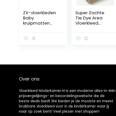
ZX-vloerkleden
Super Zachte
Baby
Tie Dye Area
kruipmatten
Vloerkleed
verdikking
Modern Luxe
kinderspeelmatt
Vloerkleed
en thuis
Pluche Fluffy
woonkamer
Area Vloerkleed
inklapbaar
Shag Faux Fur
schuim matten
Slaapkamer
tapijten
Vloerkleed Voor
Woonkamer
Baby Kruipend
Vloerkleed,Light
Over ons
yellow,120 *
160cm
Vloerkleed-kinderkamer.nl is een moderne alles-in-één
prijsvergelijkings- en beoordelingswebsite die de
beste deals biedt We bieden je de mooiste en meest
bruikbare vloerkleed voor in de kinderkamer waar jij
naar op zoek bent! Veel plezier met shoppen!