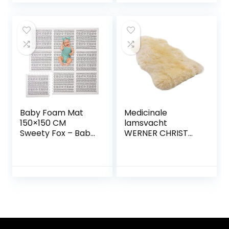
Baby Tapijt | 1 cm
voor baby’s,
dik XPE kindertapijt
peuters, kinderen,
XXL 200 x 180 cm
studeerkamer
tapijt (130 x 130 x 2
cm, grijs)
Baby Foam Mat
Medicinale
150×150 CM
lamsvacht
Sweety Fox – Baby
WERNER CHRIST
Puzzle Mat – 9
BABY –
Baby Foam Tiles
Ongeschoren,
(50x50x1cm) –
echte
EVA Foam Mat –
schapenvacht
Ideaal voor
(Duitse kwaliteit),
kinderspelletjes –
vacht voor baby’s,
Waterdichte Baby
ter decoratie,
Mat – Ontwerp
stoelkussen, loper,
(150 x 150 cm, Wit)
vloerkleed, lengtes