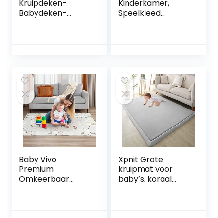
Kruipdeken-
Kinderkamer,
Babydeken-
Speelkleed
Speelmat voor
Kruipmat Baby
kinderen-Baby
Kinderen Kleed
Playmat- Zachte
2cm, Groot
Babymat voor
Speelmat Antislip,
kruipen en slapen-
Speeltapijt
Zachte Pluche
Opvouwbaar, Grijs,
Babymat-
150 x 200cm
Geschenk
Geboorte-
Geschenk Baby
Shower baby
meisje- Maat XL.
Baby Vivo
Xpnit Grote
Premium
kruipmat voor
Omkeerbaar
baby’s, koraal
Speeltapijt Alpaca
fluwelen
| Kinderspel Tapijt
vloerkleed, antislip,
Speelkleed Speel
dikke
Tapijt Baby Mat
babyspeelmat