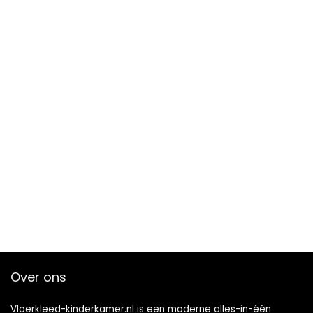
Over ons
Vloerkleed-kinderkamer.nl is een moderne alles-in-één