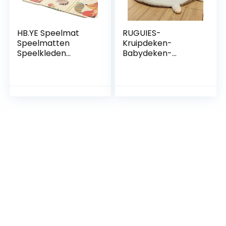
HB.YE Speelmat
RUGUIES-
Speelmatten
Kruipdeken-
Speelkleden
Babydeken-
Vloermat
Speelmat voor
Speeltapijt play
kinderen-Baby
mats voor baby’s
Playmat- Zachte
kinderen,
Babymat voor
opvouwbaar,
kruipen en slapen-
waterdicht, antislip,
Zachte Pluche
Speelkleed Cadeau
Babymat-
Schatje
Geschenk
(Dierenbos)
Geboorte-
Geschenk Baby
Shower baby
meisje- Maat XL.