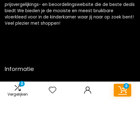
prijsvergelijkings- en beoordelingswebsite die de beste deals
biedt We bieden je de mooiste en meest bruikbare
vloerkleed voor in de kinderkamer waar jij naar op zoek bent!
Veel plezier met shoppen!
Informatie
Contact
0
0
Klantenservice
Vergelijken
Over ons
Onze webshops
Overzicht
Vacature
Blogs