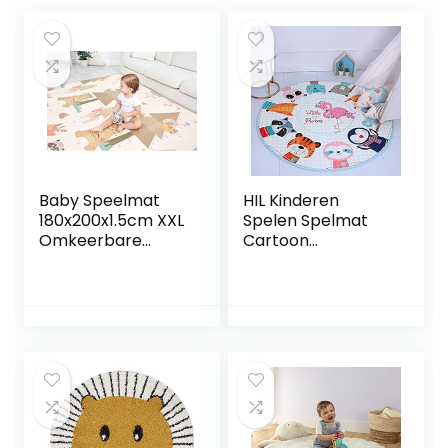
Baby Speelmat
HIL Kinderen
180x200x1.5cm XXL
Spelen Spelmat
Omkeerbare
Cartoon
Foam Vloermat –
Kleurenpatroon
Baby Speeltapijt –
Antislipmat Voor
Zintuiglijke
Kinderen Baby
Ontwikkeling
Kruipmat Rond
Speelkleed
Vloerkleed
Cadeau Schatje
Opbergmat Voor
(G)
Speelgoed
Picknickmat
Vloermat Voor
Kinderen