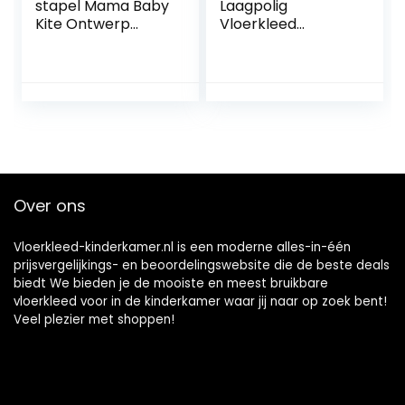
stapel Mama Baby
Laagpolig
Kite Ontwerp
Vloerkleed
Kinderkamer
Kinderen
Babykamer
Speelmat Tapijten
Speelkamer 8 mm
Kinderkamer,
poolhoogte Zacht
Antislip Schattige
Rechthoekig Rond
Regenboog
Lopers Blauw,
Kinderen
kleur:Roze,
Kinderkamer Baby
Groote:160×230
Vloerkleed Tapijt
cm
Slaapkamer Decor
Over ons
Speelkamer
D,120x160cm
Vloerkleed-kinderkamer.nl is een moderne alles-in-één
prijsvergelijkings- en beoordelingswebsite die de beste deals
biedt We bieden je de mooiste en meest bruikbare
vloerkleed voor in de kinderkamer waar jij naar op zoek bent!
Veel plezier met shoppen!