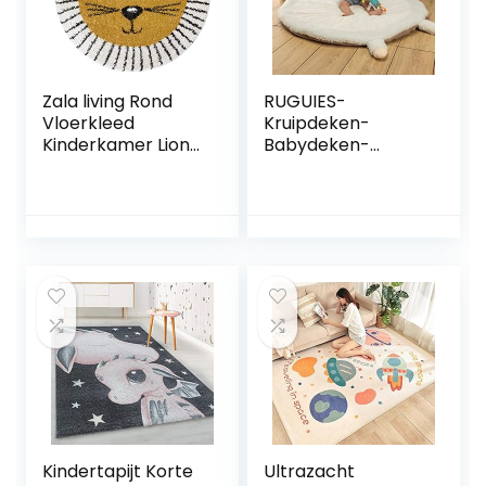
Slaapkamer
Decoratief Tapijt,D
Zala living Rond
RUGUIES-
Vloerkleed
Kruipdeken-
Kinderkamer Lion
Babydeken-
Tahl – Okergeel &
Speelmat voor
Crème, 160 cm
kinderen-Baby
rond | Dieren
Playmat- Zachte
Leeuw
Babymat voor
Tienerkamer Baby
kruipen en slapen-
Jongens
Zachte Pluche
Babykamer |
Babymat-
Geschikt voor
Geschenk
Geboorte-
Geschenk Baby
Shower baby
meisje- Maat XL.
Kindertapijt Korte
Ultrazacht