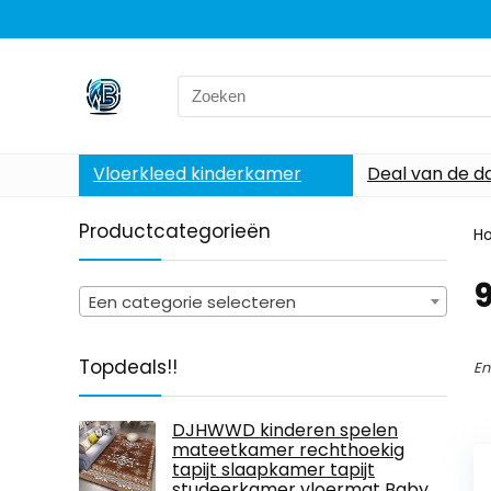
Search
for:
Vloerkleed kinderkamer
Deal van de d
Productcategorieën
H
Een categorie selecteren
Topdeals!!
En
DJHWWD kinderen spelen
mateetkamer rechthoekig
tapijt slaapkamer tapijt
studeerkamer vloermat Baby