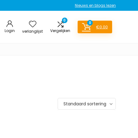
Nieuws en blogs lezen
0
0
€
0.00
Login
Vergelijken
verlanglijst
Standaard sortering