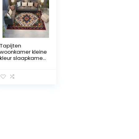
Tapijten
woonkamer kleine
kleur slaapkamer
tapijt retro
woonkamer
slaapkamer
vlekbestendig en
comfortabel
kristal fluwelen
vloerkleden
woonkamer baby
tapijt speelmat
80 x 160 cm