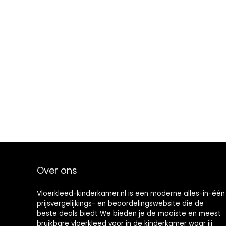
Over ons
Vloerkleed-kinderkamer.nl is een moderne alles-in-één
prijsvergelijkings- en beoordelingswebsite die de
beste deals biedt We bieden je de mooiste en meest
bruikbare vloerkleed voor in de kinderkamer waar jij