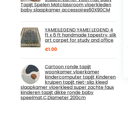
Tapijt Spelen Matclassroom vloerkleden
baby slaapkamer accessoires60X90CM
YAMEILEGEND YAMEI LEGEND 4
ft x 6 ft handmade tapestry, silk
art carpet for study and office
€
1.00
Cartoon ronde tapijt
woonkamer vloerkamer
kindercomputer tapijt Kinderen
kruipen tapijt niet-slip kleed
slaapkamer vloerkleed super zachte faux
kinderen tapijt dikke ronde baby
speelmat,C,Diameter 200cm