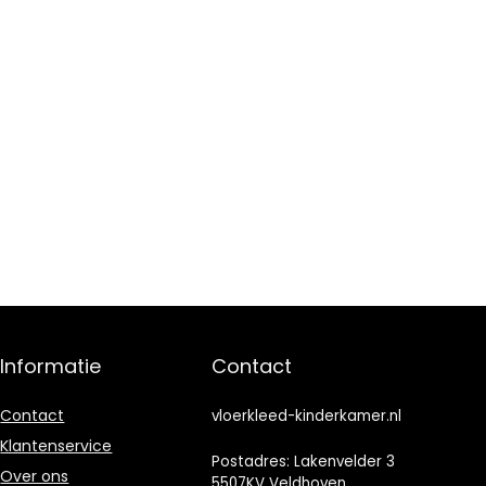
Informatie
Contact
Contact
vloerkleed-kinderkamer.nl
Klantenservice
Postadres: Lakenvelder 3
Over ons
5507KV Veldhoven