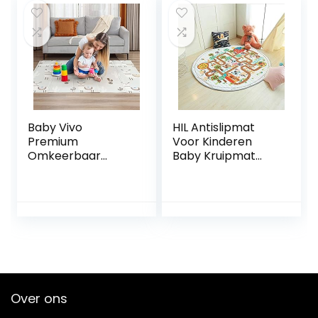
afmetingen – 120 x
Kinderkamer Baby
170 cm
Vloerkleed Tapijt
Slaapkamer Decor
Speelkamer
D,120x160cm
Baby Vivo
HIL Antislipmat
Premium
Voor Kinderen
Omkeerbaar
Baby Kruipmat
Speeltapijt Alpaca
Rond Vloerkleed
| Kinderspel Tapijt
Kinderen Spelen
Speelkleed Speel
Spelmat
Tapijt Baby Mat
Opbergmat Voor
Baby Tapijt | 1 cm
Speelgoed
dik XPE kindertapijt
Vloermat Voor
XXL 200 x 180 cm
Kinderen
Slaapkamer
Decoratief Tapijt
Over ons
Meisje Jongen Kind
Vloerkleed,B