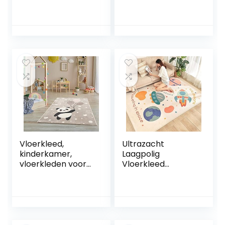
geschilderd tapijt
Spelmat
sofa casual
Opbergmat Voor
accessoires super
Speelgoed
zacht en
Antislipmat Voor
duurzaam baby
Kinderen Vloermat
tapijt 80x120cm
Voor Kinderen
Slaapkamer
Decoratief Tapijt
Meisje Jongen Kind
Vloerkleed,F
Vloerkleed,
Ultrazacht
kinderkamer,
Laagpolig
vloerkleden voor
Vloerkleed
kinderkamer,
Kinderen
kindertapijt,
Speelmat Tapijten
meisjes, beer,
Kinderkamer,
panda, stippen,
Antislip Schattige
hart, ballon –
Regenboog
crèmebeige –
Kinderen