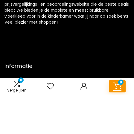
prijsvergelijkings- en beoordelingswebsite die de beste deals
biedt We bieden je de mooiste en meest bruikbare
vloerkleed voor in de kinderkamer waar jij naar op zoek bent!
Veel plezier met shoppen!
Informatie
Contact
0
0
Klantenservice
Vergelijken
Over ons
Onze webshops
Overzicht
Vacature
Blogs