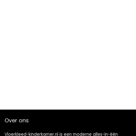
Over ons
Vloerkleed-kinderkamer.nl is een moderne alles-in-één