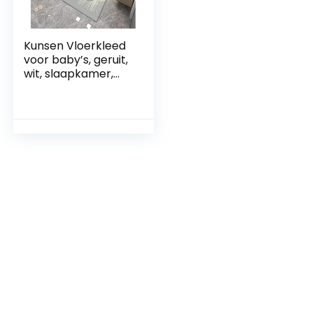
Kunsen Vloerkleed
voor baby’s, geruit,
wit, slaapkamer,
woonkamer,
rechthoekig,
modern, grijs,
vlekbestendig,
kindertapijt, 120 x
180 cm