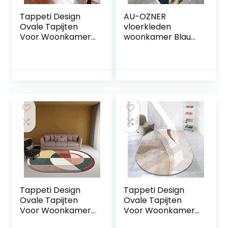
Tappeti Design
AU-OZNER
Ovale Tapijten
vloerkleden
Voor Woonkamer
woonkamer Blauw
Vloerkleed
tapijt, ginkgo blad
150x180cm Nordic
patroon kruipmat
Land Tuin Stijl, voor
baby kruipen
Woonkamer
antistatisch
Speelkamer
eenvoudig tapijt
Slaapkamer Bal
keuken, blauw,
Baby Baby Kruipen
180x280cm
Tappeti Design
Tappeti Design
Ovale Tapijten
Ovale Tapijten
Voor Woonkamer
Voor Woonkamer
Vloerkleed
Vloerkleed