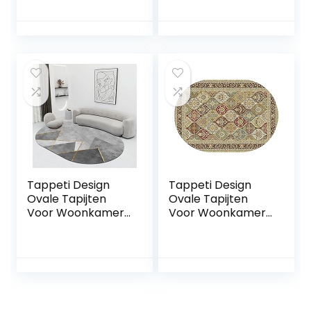
150x180cm
150x180cm
Moderne Mode
Moderne Mode,
Geometrie, voor
voor Woonkamer
Woonkamer
Speelkamer
Speelkamer
Slaapkamer Bal
Slaapkamer Bal
Baby Baby Kruipen
Baby Baby Kruipen
Tappeti Design
Tappeti Design
Ovale Tapijten
Ovale Tapijten
Voor Woonkamer
Voor Woonkamer
Vloerkleed
Vloerkleed
150x180cm
150x180cm Retro
Stijlvolle Moderne
Traditionele Stijl,
Grijs-Gouden
voor Woonkamer
Lijnen, voor
Speelkamer
Woonkamer
Slaapkamer Bal
Speelkamer
Baby Baby Kruipen