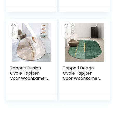
cartoon
150x180cm Retro
geometrisch
Traditionele Stijl,
patroon baby
voor Woonkamer
meisje slaapkamer
Speelkamer
tapijt aanpasbaar
Slaapkamer Bal
lang tapijt 200 x
Baby Baby Kruipen
300 cm
Tappeti Design
Tappeti Design
Ovale Tapijten
Ovale Tapijten
Voor Woonkamer
Voor Woonkamer
Vloerkleed
Vloerkleed
150x180cm
150x180cm Nordic
Moderne Mode,
Stijl Groen Gouden
voor Woonkamer
Lijnen, voor
Speelkamer
Woonkamer
Slaapkamer Bal
Speelkamer
Baby Baby Kruipen
Slaapkamer Bal