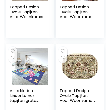
Tappeti Design
Tappeti Design
Ovale Tapijten
Ovale Tapijten
Voor Woonkamer
Voor Woonkamer
Vloerkleed
Vloerkleed
150x180cm Nordic
150x180cm Nordic
Zwart-grijs Gilt,
Land Tuin Stijl, voor
voor Woonkamer
Woonkamer
Speelkamer
Speelkamer
Slaapkamer Bal
Slaapkamer Bal
Baby Baby Kruipen
Baby Baby Kruipen
Vloerkleden
Tappeti Design
kinderkamer
Ovale Tapijten
tapijten grote
Voor Woonkamer
vloermat paars
Vloerkleed