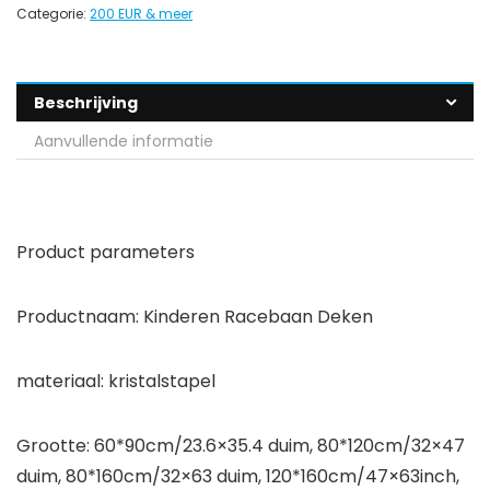
Categorie:
200 EUR & meer
Beschrijving
Aanvullende informatie
Product parameters
Productnaam: Kinderen Racebaan Deken
materiaal: kristalstapel
Grootte: 60*90cm/23.6×35.4 duim, 80*120cm/32×47
duim, 80*160cm/32×63 duim, 120*160cm/47×63inch,