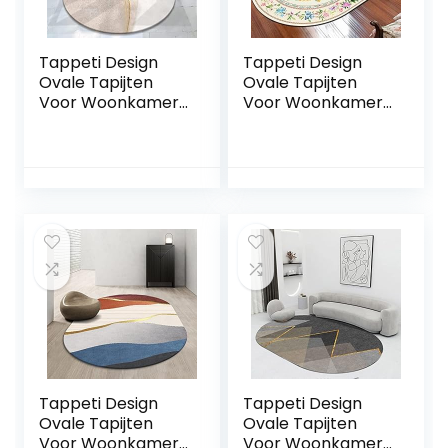
Tappeti Design
Tappeti Design
Ovale Tapijten
Ovale Tapijten
Voor Woonkamer
Voor Woonkamer
Vloerkleed
Vloerkleed
150x180cm
150x180cm Nordic
Moderne Mode,
Land Tuin Stijl, voor
voor Woonkamer
Woonkamer
Speelkamer
Speelkamer
Slaapkamer Bal
Slaapkamer Bal
Baby Baby Kruipen
Baby Baby Kruipen
Tappeti Design
Tappeti Design
Ovale Tapijten
Ovale Tapijten
Voor Woonkamer
Voor Woonkamer