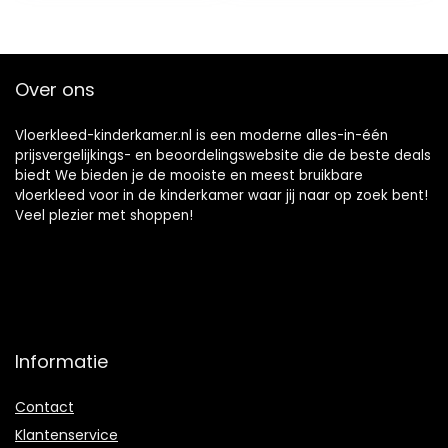
Speelkamer
keuken, blauw,
Slaapkamer Bal
180x280cm
Baby Baby Kruipen
Over ons
Vloerkleed-kinderkamer.nl is een moderne alles-in-één
prijsvergelijkings- en beoordelingswebsite die de beste deals
biedt We bieden je de mooiste en meest bruikbare
vloerkleed voor in de kinderkamer waar jij naar op zoek bent!
Veel plezier met shoppen!
Informatie
Contact
Klantenservice