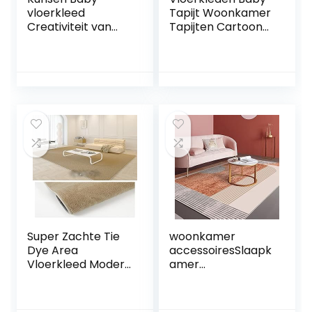
vloerkleed
Tapijt Woonkamer
Creativiteit van
Tapijten Cartoon
Cartoon
Patroon
Huishouden Baby
Slaapkamer Tapijt
in Slaapkamer
Kinderkamer
jongen
Accessoires Super
slaapkamer
Zacht en
accessoires Roze
Duurzaam Antislip
wasbare tapijten
Tapijt 140 x 200 cm
kinderen tapijten
kinderkamer
accessoires
180X280CM
Super Zachte Tie
woonkamer
Dye Area
accessoiresSlaapk
Vloerkleed Modern
amer
Luxe Vloerkleed
Rechthoekige
Pluche Fluffy Area
Tapijten Eetkamer
Vloerkleed Shag
Tapijten Balkon