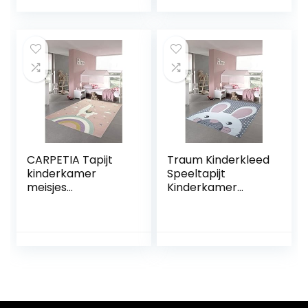
Faux Fur
Vloer
Slaapkamer
Matsclassroom
Vloerkleed Voor
vloerkleden Baby
Woonkamer Baby
Vloer
Kruipend
Matsoundproof
Vloerkleed,Light
Tapijt 160X200CM
yellow,120 * 160cm
CARPETIA Tapijt
Traum Kinderkleed
kinderkamer
Speeltapijt
meisjes
Kinderkamer
kindertapijt Lama
Babykleed Bunny
eenhoorn roze
in Roze Wit Grijs
maat 160×230 cm
maat 200 x 290 cm