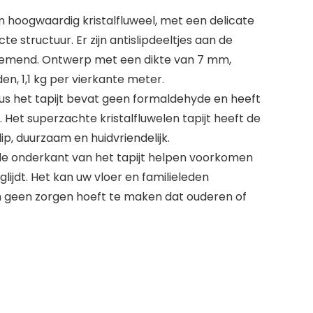
n hoogwaardig kristalfluweel, met een delicate
 structuur. Er zijn antislipdeeltjes aan de
ademend. Ontwerp met een dikte van 7 mm,
n, 1,1 kg per vierkante meter.
us het tapijt bevat geen formaldehyde en heeft
et superzachte kristalfluwelen tapijt heeft de
p, duurzaam en huidvriendelijk.
 de onderkant van het tapijt helpen voorkomen
 glijdt. Het kan uw vloer en familieleden
h geen zorgen hoeft te maken dat ouderen of