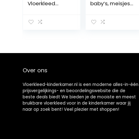
Vloerkleed
baby’s, meisjes,
Modern Luxe
decoratie, huis,
Vloerkleed
studeerkamer,
Pluche Fluffy
rechthoekig,
Area Vloerkleed
tapijt,
Shag Faux Fur
woonkamer,
Slaapkamer
antislip, kantoor,
Vloerkleed Voor
decoratie,
Woonkamer
kinderkamer, 180
Baby Kruipend
x 280 cm
Vloerkleed,Light
Over ons
yellow,120 *
160cm
Vloerkleed-kinderkamer.nl is een moderne alles-in-één
prijsvergelijkings- en beoordelingswebsite die de
beste deals biedt We bieden je de mooiste en meest
bruikbare vloerkleed voor in de kinderkamer waar jij
naar op zoek bent! Veel plezier met shoppen!