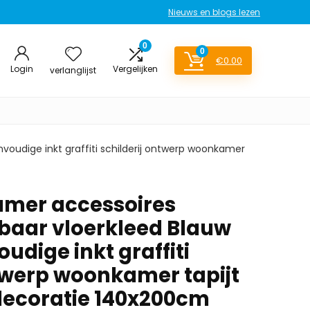
Nieuws en blogs lezen
0
0
€
0.00
Login
Vergelijken
verlanglijst
oudige inkt graffiti schilderij ontwerp woonkamer
amer accessoires
aar vloerkleed Blauw
oudige inkt graffiti
ntwerp woonkamer tapijt
ecoratie 140x200cm