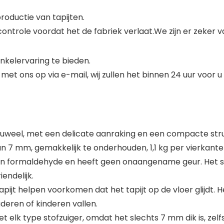
productie van tapijten.
ontrole voordat het de fabriek verlaat.We zijn er zeker va
nkelervaring te bieden.
t ons op via e-mail, wij zullen het binnen 24 uur voor u
luweel, met een delicate aanraking en een compacte struct
n 7 mm, gemakkelijk te onderhouden, 1,1 kg per vierkante
en formaldehyde en heeft geen onaangename geur. Het sup
endelijk.
apijt helpen voorkomen dat het tapijt op de vloer glijdt.
deren of kinderen vallen.
elk type stofzuiger, omdat het slechts 7 mm dik is, zelfs a