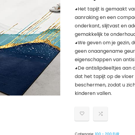
◕Het tapijt is gemaakt va
aanraking en een compacte
onderkant, slijtvast en 
gemakkelijk te onderhoude
◕We geven om je gezin, d
geen onaangename geur. H
eigenschappen van antisli
◕De antislipdeeltjes aan
dat het tapijt op de vloer
beschermen, zodat u zic
kinderen vallen.
Categorie:
100 - 200 EUR