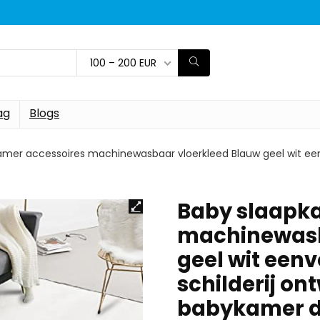
100 – 200 EUR
ag
Blogs
mer accessoires machinewasbaar vloerkleed Blauw geel wit eenv
Baby slaapk
machinewasb
geel wit eenv
schilderij o
babykamer d