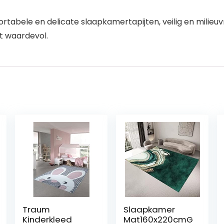
abele en delicate slaapkamertapijten, veilig en milieuvr
t waardevol.
Traum
Slaapkamer
Kinderkleed
Mat160x220cmG