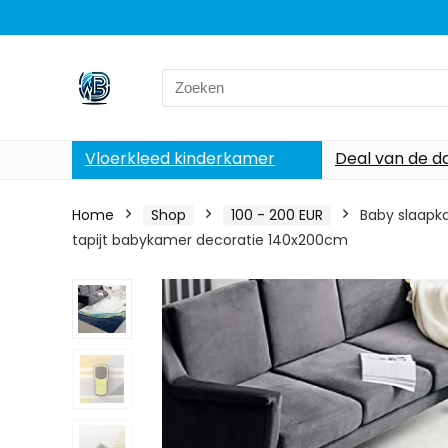
Search
for:
Vloerkleed kinderkamer
Deal van de d
Home
Shop
100 - 200 EUR
Baby slaapka
tapijt babykamer decoratie 140x200cm