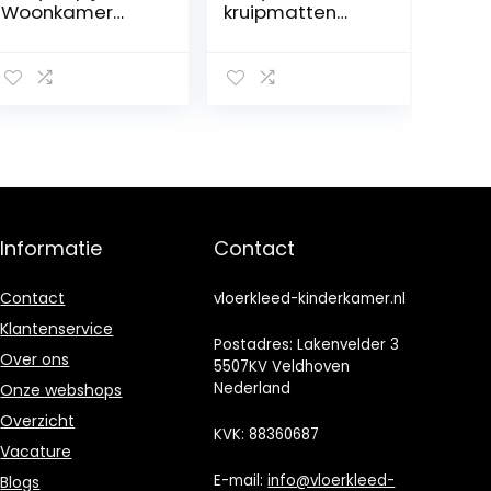
Woonkamer
kruipmatten
Tapijten
verdikking
Cartoon
kinderspeelmatt
Patroon
en thuis
Slaapkamer
woonkamer
Tapijt
inklapbaar
Kinderkamer
schuim matten
Accessoires
tapijten
Super Zacht en
Duurzaam
Antislip Tapijt
Informatie
Contact
140 x 200 cm
Contact
vloerkleed-kinderkamer.nl
Klantenservice
Postadres: Lakenvelder 3
Over ons
5507KV Veldhoven
Nederland
Onze webshops
Overzicht
KVK: 88360687
Vacature
E-mail:
info@vloerkleed-
Blogs