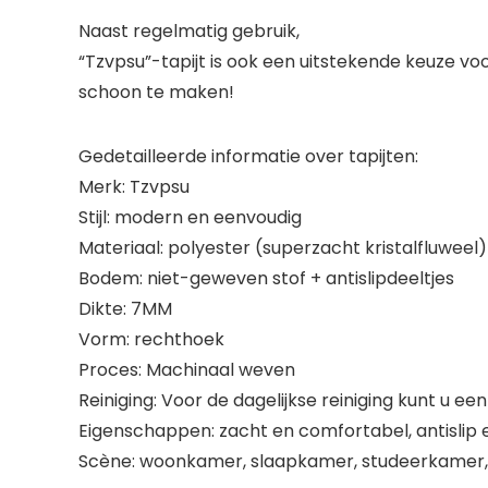
Naast regelmatig gebruik,
“Tzvpsu”-tapijt is ook een uitstekende keuze voor
schoon te maken!
Gedetailleerde informatie over tapijten:
Merk:
Tzvpsu
Stijl:
modern en eenvoudig
Materiaal:
polyester (superzacht kristalfluweel)
Bodem:
niet-geweven stof + antislipdeeltjes
Dikte:
7MM
Vorm:
rechthoek
Proces:
Machinaal weven
Reiniging:
Voor de dagelijkse reiniging kunt u ee
Eigenschappen:
zacht en comfortabel, antislip e
Scène:
woonkamer, slaapkamer, studeerkamer, 