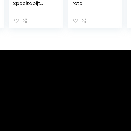
Speeltapijt
rote
Kinderkamer
RugModerne Stijl
Babykleed
Groen Schoon
Bunny in Roze
Elegante
Wit Grijs maat
Woonkamer
200 x 290 cm
Accessoires
Machine
WasbaarTuin
Vloerkleed Baby
Rug