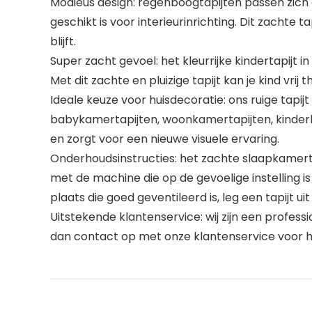
Modieus design: regenboogtapijten passen zich 
geschikt is voor interieurinrichting. Dit zachte t
blijft.
Super zacht gevoel: het kleurrijke kindertapijt
Met dit zachte en pluizige tapijt kan je kind vrij t
Ideale keuze voor huisdecoratie: ons ruige tapi
babykamertapijten, woonkamertapijten, kinderkam
en zorgt voor een nieuwe visuele ervaring.
Onderhoudsinstructies: het zachte slaapkamerta
met de machine die op de gevoelige instelling is
plaats die goed geventileerd is, leg een tapijt ui
Uitstekende klantenservice: wij zijn een profess
dan contact op met onze klantenservice voor hu