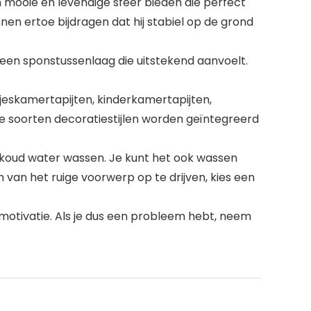
 mooie en levendige sfeer bieden die perfect
unnen ertoe bijdragen dat hij stabiel op de grond
n een sponstussenlaag die uitstekend aanvoelt.
sjeskamertapijten, kinderkamertapijten,
le soorten decoratiestijlen worden geïntegreerd
n koud water wassen. Je kunt het ook wassen
n van het ruige voorwerp op te drijven, kies een
e motivatie. Als je dus een probleem hebt, neem