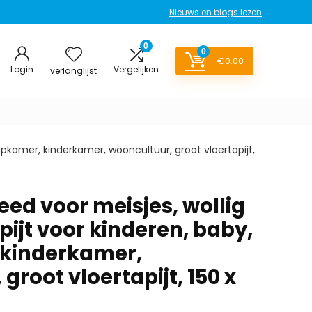
Nieuws en blogs lezen
0
0
€
0.00
Login
Vergelijken
verlanglijst
apkamer, kinderkamer, wooncultuur, groot vloertapijt,
eed voor meisjes, wollig
ijt voor kinderen, baby,
 kinderkamer,
groot vloertapijt, 150 x