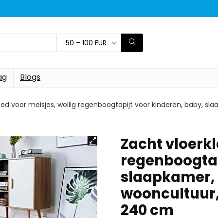
50 – 100 EUR
ag
Blogs
eed voor meisjes, wollig regenboogtapijt voor kinderen, baby, sla
Zacht vloerkl
regenboogtap
slaapkamer,
wooncultuur, 
240 cm