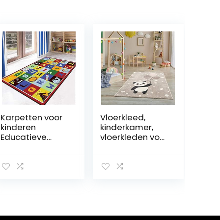
Karpetten voor
Vloerkleed,
kinderen
kinderkamer,
Educatieve
vloerkleden voor
speelmatten
kinderkamer,
voor baby’s –
kindertapijt,
Alfabet ABC,
meisjes, beer,
vloerkleed
panda, stippen,
Kinderen
hart, ballon –
kruipende
crèmebeige –
vloerkleden
afmetingen –
Vloermat voor
120 x 170 cm