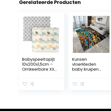
Gerelateerde Producten
Babyspeeltapijt
Kunsen
10x200x1,5cm –
vloerkleden
Omkeerbare XXL
baby kruipen
Babyspeeltapijt
tapijt
– Kindzijde en
geschilderd
Volwassen zijde
tapijt sofa
– Dik
casual
schuimrubberen
accessoires
kinderwandelm
super zacht en
atje –
duurzaam baby
Opvouwbaar en
tapijt 80x120cm