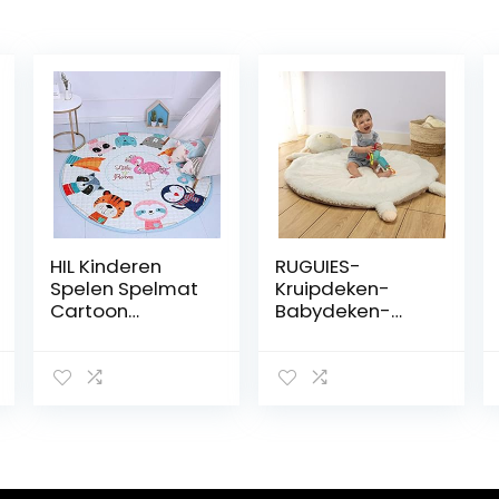
HIL Kinderen
RUGUIES-
Spelen Spelmat
Kruipdeken-
Cartoon
Babydeken-
Kleurenpatroon
Speelmat voor
Antislipmat Voor
kinderen-Baby
Kinderen Baby
Playmat-
Kruipmat Rond
Zachte
Vloerkleed
Babymat voor
Opbergmat
kruipen en
Voor Speelgoed
slapen-Zachte
Picknickmat
Pluche