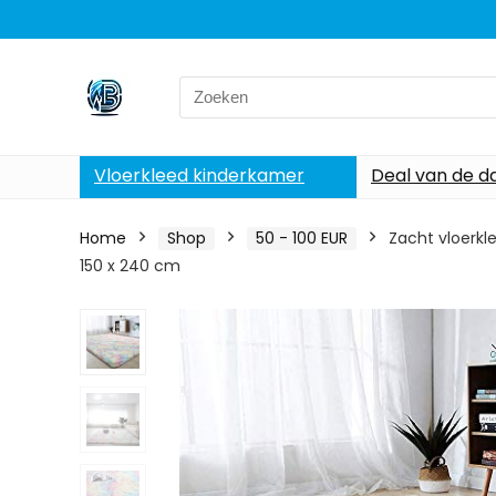
Search
for:
Vloerkleed kinderkamer
Deal van de d
Home
Shop
50 - 100 EUR
Zacht vloerkl
150 x 240 cm