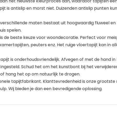
aan het nieuwste kleurproces aan, waardoor tapijten een
apijt is antislip en morst niet. Duizenden antislip punten k
 in verschillende maten bestaat uit hoogwaardig fluweel e
huis spelen.
jt is de beste keuze voor woondecoratie. Perfect voor mei
ertapijten, peuters enz. Het ruige vloertapijt kan in al
pijt is onderhoudsvriendelijk. Afvegen of met de hand i
 ingesteld. Schud het om het kunstbont bij het verwijdere
t of hang het op om natuurlijk te drogen.
ionele tapijtfabrikant. Klanttevredenheid is onze grootst
lp. Wij bieden je dan een bevredigende oplossing.