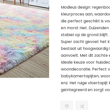
Modieus design: regenboo
kleurproces aan, waardoo
die perfect geschikt is voo
en morst niet. Duizenden 
stabiel op de grond blijft.
Super zacht gevoel: het kl
bestaat uit hoogwaardig 
aanvoelt. Met dit zachte en
Ideale keuze voor huisdeco
woondecoratie. Perfect v
babykamertapijten, woon
enz. Het ruige vloertapijt
geïntegreerd en zorgt voo