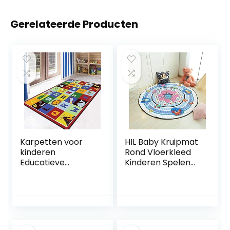
Gerelateerde Producten
Karpetten voor
HIL Baby Kruipmat
kinderen
Rond Vloerkleed
Educatieve
Kinderen Spelen
speelmatten voor
Spelmat
baby’s – Alfabet
Opbergmat Voor
ABC, vloerkleed
Speelgoed
Kinderen
Antislipmat Voor
kruipende
Kinderen Vloermat
vloerkleden
Voor Kinderen