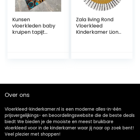
Kunsen
Zala living Rond
vloerkleden baby
Vloerkleed
kruipen tapijt
Kinderkamer Lion
geschilderd tapijt
Tahl – Okergeel &
sofa casual
Crème, 160 cm
accessoires super
rond | Dieren
zacht en
Leeuw
duurzaam baby
Tienerkamer Baby
tapijt 80x120cm
Jongens
Babykamer |
Geschikt voor
Over ons
Vloerkleed-kinderkamer.nl is een moderne alles-in-één
prijsvergelijkings- en beoordelingswebsite die de beste deals
biedt We bieden je de mooiste en meest bruikbare
vloerkleed voor in de kinderkamer waar jij naar op zoek bent!
Veel plezier met shoppen!