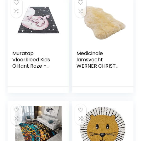
Vloermat voor
Slaapkamer
speeltuin
Decoratief Tapijt
Kinderkamer
Meisje Jongen Kind
Slaapkamer
Vloerkleed,F
Speelkamer (120 x
160cm, B)
Muratap
Medicinale
Vloerkleed Kids
lamsvacht
Olifant Roze –
WERNER CHRIST
Laagpolig Tapijt
BABY –
Kindervloerkleed
Ongeschoren,
Babykamer,
echte
Kinderkamer,
schapenvacht
Speelkamer
(Duitse kwaliteit),
OEKO-TEX
vacht voor baby’s,
Gecertificeerd –
ter decoratie,
Maat: 160×230 cm
stoelkussen, loper,
vloerkleed, lengtes
+/- 75 cm,
beigegoud