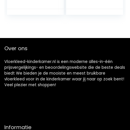
Kindervloerkleed
Babykamer
Babykamer,
Speelkamer 8 mm
Kinderkamer,
poolhoogte Zacht
Speelkamer
Rechthoekig Rond
OEKO-TEX
Lopers Blauw,
Gecertificeerd –
kleur:Roze,
Maat: 160×230 cm
Groote:160×230
cm
Over ons
Vloerkleed-kinderkamer.nl is een moderne alles-in-één
prijsvergelijkings- en beoordelingswebsite die de beste deals
biedt We bieden je de mooiste en meest bruikbare
vloerkleed voor in de kinderkamer waar jij naar op zoek bent!
Veel plezier met shoppen!
Informatie