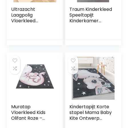
Ultrazacht
Traum Kinderkleed
Laagpolig
Speeltapijt
Vloerkleed
Kinderkamer
Kinderen
Babykleed Bunny
Speelmat Tapijten
in Roze Wit Grijs
Kinderkamer,
maat 140×200 cm
Antislip Schattige
Regenboog
Kinderen
Kinderkamer Baby
Vloerkleed Tapijt
Slaapkamer Decor
Speelkamer
D,120x160cm
Muratap
Kindertapijt Korte
Vloerkleed Kids
stapel Mama Baby
Olifant Roze –
Kite Ontwerp
Laagpolig Tapijt
Kinderkamer