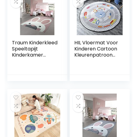
Traum Kinderkleed
HIL Vloermat Voor
Speeltapijt
Kinderen Cartoon
Kinderkamer
Kleurenpatroon
Babykleed Bunny
Antislipmat Voor
in Roze Wit Grijs
Kinderen Baby
maat 120 cm Rund
Kruipmat Rond
Vloerkleed
Opbergmat Voor
Speelgoed
Kinderen Spelen
Spelmat
Picknickmat Meisje
Jongen Kind
Vloerkleed,F