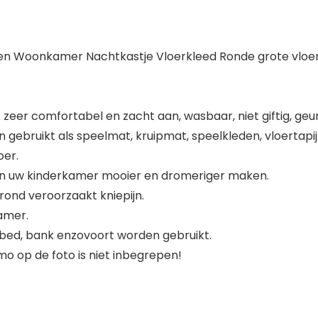
eren Woonkamer Nachtkastje Vloerkleed Ronde grote vlo
 zeer comfortabel en zacht aan, wasbaar, niet giftig, geur
n gebruikt als speelmat, kruipmat, speelkleden, vloertapijt
oer.
van uw kinderkamer mooier en dromeriger maken.
ond veroorzaakt kniepijn.
amer.
, bed, bank enzovoort worden gebruikt.
 op de foto is niet inbegrepen!