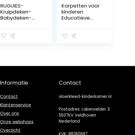
RUGUIES-
Karpetten voor
Kruipdeken-
kinderen
Babydeken-
Educatieve
Speelmat voor
speelmatten
kinderen-Baby
voor baby’s –
Playmat-
Alfabet ABC,
Zachte
vloerkleed
Babymat voor
Kinderen
kruipen en
kruipende
slapen-Zachte
vloerkleden
Pluche
Vloermat voor
Babymat-
speeltuin
Geschenk
Kinderkamer
Informatie
Contact
Geboorte-
Slaapkamer
Geschenk Baby
Speelkamer (120
Shower baby
x 160cm, B)
Contact
vloerkleed-kinderkamer.nl
meisje- Maat XL.
Klantenservice
Postadres: Lakenvelder 3
Over ons
5507KV Veldhoven
Nederland
Onze webshops
Overzicht
KVK: 88360687