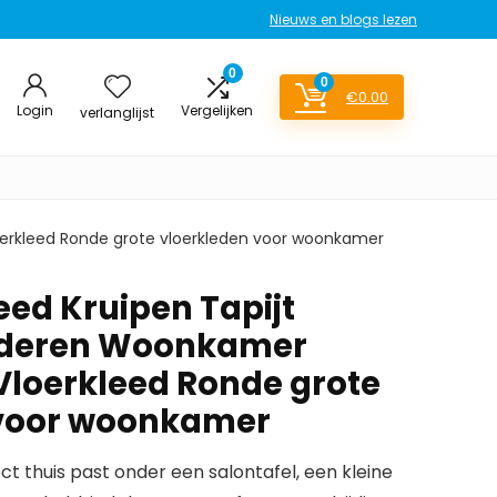
Nieuws en blogs lezen
0
0
€
0.00
Login
Vergelijken
verlanglijst
oerkleed Ronde grote vloerkleden voor woonkamer
eed Kruipen Tapijt
nderen Woonkamer
Vloerkleed Ronde grote
 voor woonkamer
ct thuis past onder een salontafel, een kleine