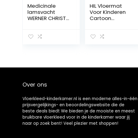
Medicinale
HIL Vloermat
lamsvacht
Voor Kinderen
WERNER CHRIST
Cartoon
BABY –
Kleurenpatroon
Ongeschoren,
Antislipmat Voor
echte
Kinderen Baby
schapenvacht
Kruipmat Rond
(Duitse
Vloerkleed
kwaliteit), vacht
Opbergmat
voor baby’s, ter
Voor Speelgoed
decoratie,
Kinderen Spelen
stoelkussen,
Spelmat
loper, vloerkleed,
Picknickmat
Over ons
lengtes +/- 75
Meisje Jongen
cm, beigegoud
Kind Vloerkleed,F
Vloerkleed-kinderkamer.nl is een moderne alles-in-één
prijsvergelijkings- en beoordelingswebsite die de
beste deals biedt We bieden je de mooiste en meest
bruikbare vloerkleed voor in de kinderkamer waar jij
naar op zoek bent! Veel plezier met shoppen!