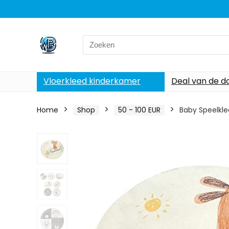
Search
for:
Vloerkleed kinderkamer
Deal van de d
Home
Shop
50 - 100 EUR
Baby Speelkle