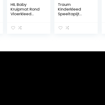
HIL Baby
Traum
Kruipmat Rond
Kinderkleed
Vloerkleed
Speeltapijt
Kinderen Spelen
Kinderkamer
Spelmat
Babykleed
Opbergmat
Bunny in Roze
Voor Speelgoed
Wit Grijs maat
Antislipmat Voor
140×200 cm
Kinderen
Vloermat Voor
Kinderen
Slaapkamer
Decoratief
Tapijt Meisje
Jongen Kind
Vloerkleed,F