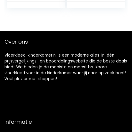
Stijl Blauw Zwart,
Moderne Mode
voor Woonkamer
Geel Geometrisch,
Speelkamer
voor Woonkamer
Slaapkamer Bal
Speelkamer
Baby Baby Kruipen
Slaapkamer Bal
Baby Baby Kruipen
Over ons
Vloerkleed-kinderkamer.nl is een moderne alles-in-één
prijsvergelijkings- en beoordelingswebsite die de beste deals
biedt We bieden je de mooiste en meest bruikbare
vloerkleed voor in de kinderkamer waar jij naar op zoek bent!
Veel plezier met shoppen!
Informatie