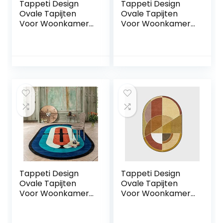
Tappeti Design
Tappeti Design
Ovale Tapijten
Ovale Tapijten
Voor Woonkamer
Voor Woonkamer
Vloerkleed
Vloerkleed
150x180cm Nordic
150x180cm Nordic
Zwart-grijs Gilt,
Stijl Groen Gouden
voor Woonkamer
Lijnen, voor
Speelkamer
Woonkamer
Slaapkamer Bal
Speelkamer
Baby Baby Kruipen
Slaapkamer Bal
Baby Baby Kruipen
Tappeti Design
Tappeti Design
Ovale Tapijten
Ovale Tapijten
Voor Woonkamer
Voor Woonkamer
Vloerkleed
Vloerkleed
150x180cm Nordic
150x180cm