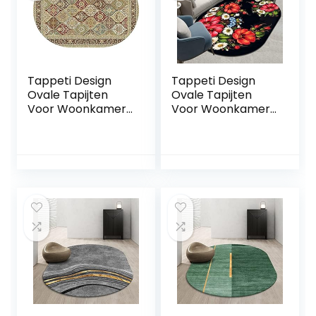
Tappeti Design
Tappeti Design
Ovale Tapijten
Ovale Tapijten
Voor Woonkamer
Voor Woonkamer
Vloerkleed
Vloerkleed
150x180cm Retro
150x180cm
Traditionele Stijl,
Moderne
voor Woonkamer
Minimalistische 3D
Speelkamer
Romantische
Slaapkamer Bal
Bloemen, voor
Baby Baby Kruipen
Woonkamer
Speelkamer
Slaapkamer Bal
Baby Baby Kruipen