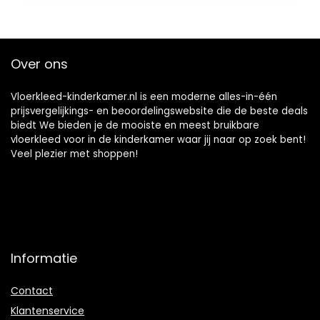
Slaapkamer Bal
deken woonkamer
Baby Baby Kruipen
slaapkamer
kinderkamer
decor tapijt (High
Over ons
grade Grey)
Vloerkleed-kinderkamer.nl is een moderne alles-in-één
prijsvergelijkings- en beoordelingswebsite die de beste deals
biedt We bieden je de mooiste en meest bruikbare
vloerkleed voor in de kinderkamer waar jij naar op zoek bent!
Veel plezier met shoppen!
Informatie
Contact
Klantenservice