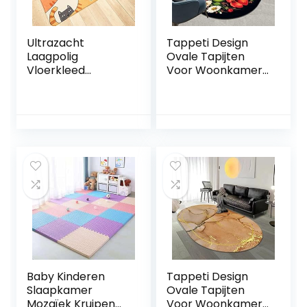
Ultrazacht
Tappeti Design
Laagpolig
Ovale Tapijten
Vloerkleed
Voor Woonkamer
Kinderen
Vloerkleed
Speelmat Tapijten
150x180cm
Kinderkamer,
Moderne
Antislip Schattige
Minimalistische 3D
Regenboog
Romantische
Kinderen
Bloemen, voor
Kinderkamer Baby
Woonkamer
Vloerkleed Tapijt
Speelkamer
Slaapkamer Decor
Slaapkamer Bal
Speelkamer
Baby Baby Kruipen
C,200x300cm
Baby Kinderen
Tappeti Design
Slaapkamer
Ovale Tapijten
Mozaïek Kruipen
Voor Woonkamer