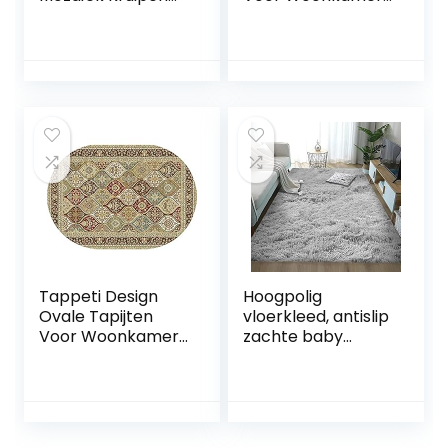
Vloerkleed
Vloerkleed
Speelmat
150x180cm Modern
Speelkleed Verdikt
Oranje Abstract
(2.5cm) Elastisch
Verguld, voor
Waterdicht
Woonkamer
Makkelijk Schoon
Speelkamer
Maken Niet-Giftig
Slaapkamer Bal
Kunststof Tapijt
Baby Baby Kruipen
Woonkamer
Keuken
60x60cm,20pcs
Tappeti Design
Hoogpolig
Ovale Tapijten
vloerkleed, antislip
Voor Woonkamer
zachte baby
Vloerkleed
kruipende pluizige
150x180cm Retro
warme mat
Traditionele Stijl,
pluche
voor Woonkamer
comfortabele
Speelkamer
pluizige shag