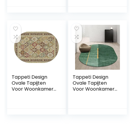
Zwart Grijs
baby kruipen
Verguld, voor
antistatisch
Woonkamer
eenvoudig tapijt
Speelkamer
keuken, blauw,
Slaapkamer Bal
180x280cm
Baby Baby Kruipen
Tappeti Design
Tappeti Design
Ovale Tapijten
Ovale Tapijten
Voor Woonkamer
Voor Woonkamer
Vloerkleed
Vloerkleed
150x180cm Retro
150x180cm Nordic
Traditionele Stijl,
Stijl Groen Gouden
voor Woonkamer
Lijnen, voor
Speelkamer
Woonkamer
Slaapkamer Bal
Speelkamer
Baby Baby Kruipen
Slaapkamer Bal