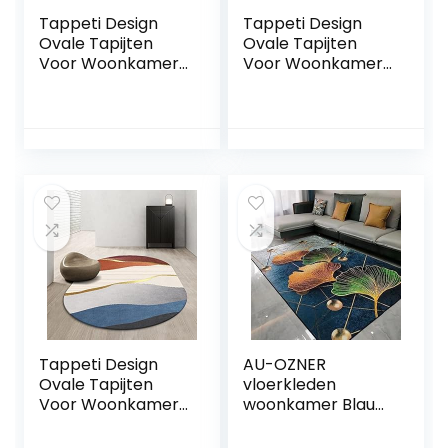
Tappeti Design
Tappeti Design
Ovale Tapijten
Ovale Tapijten
Voor Woonkamer
Voor Woonkamer
Vloerkleed
Vloerkleed
150x180cm Nordic
150x180cm
Oranje Zwart, voor
Stijlvolle Moderne
Woonkamer
Grijs Geometrisch
Speelkamer
Verguld, voor
Slaapkamer Bal
Woonkamer
Baby Baby Kruipen
Speelkamer
Slaapkamer Bal
Baby Baby Kruipen
Tappeti Design
AU-OZNER
Ovale Tapijten
vloerkleden
Voor Woonkamer
woonkamer Blauw
Vloerkleed
tapijt, ginkgo blad
150x180cm Nordic
patroon kruipmat