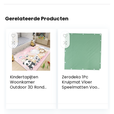
Gerelateerde Producten
Kindertapijten
Zerodeko 1Pc
Woonkamer
Kruipmat Vloer
Outdoor 3D Ronde
Speelmatten Voor
Baby Tapijt Kinder
Baby Vloer
Vloerkleed
Speelkleed
Speelmatten
Speelkleed Voor
Kleden (D312,
Peuters Baby
80x120cm,31.4×47.
Matten Voor