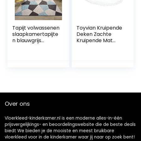
decor Eastuy
Tapijt volwassenen
Toyvian Kruipende
slaapkamertapijte
Deken Zachte
n blauwgrijs
Kruipende Mat
geometrisch
Vloerkleed Baby
polygoonpatroon
Speelkleed
woonkamertapijt
Kinderen
antislip wasbaar
Speelkleed Indoor
meisjes vloerkleed
Tapijt Gebied
baby kamer
Tapijt Ronde
decoratie
Peuter Spelen
40x60cm
Tapijt Baby Spelen
Tapijt Baby
Over ons
Kruipen Mat Wit
Vloerkleed-kinderkamer.nl is een moderne alles-in-één
prijsvergelijkings- en beoordelingswebsite die de beste deals
biedt We bieden je de mooiste en meest bruikbare
vloerkleed voor in de kinderkamer waar jij naar op zoek bent!