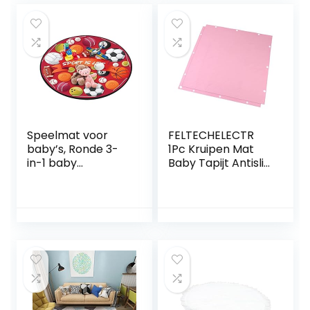
2″)
Spelen Peuter
Speelkleed Voor
Vloerkleed Groen
Kruipen Grond Mat
Baby Tapijt
Speelmat voor
FELTECHELECTR
baby’s, Ronde 3-
1Pc Kruipen Mat
in-1 baby
Baby Tapijt Antislip
waterdichte
Tapijt Baby
vloerspeelmat,
Speelmatten Voor
Indoor speelhuisjes
Vloerkleden Voor
gewatteerde pad
Kinderen
met antislip
Grijpende
bodem, ronde
Speelkleed Tegel
vloerkleed voor
Cartoon Tapijt
peuters en
Comfortabel
kinderen
Tapijt Dikker
kinderkamer
Vloerkleed Kruipen