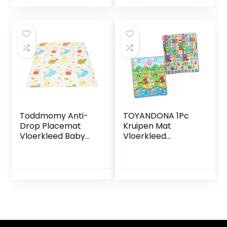
Kleden (D312,
Kruipen Tapijt
80x120cm,31.4×47.
Baby Kruipen Mat
2″)
Speelmatten Voor
Peuters Mat Voor
Baby Om Op De
Vloer Te Spelen
Babytapijt
Toddmomy Anti-
TOYANDONA 1Pc
Drop Placemat
Kruipen Mat
Vloerkleed Baby
Vloerkleed
Draagbare Hoge
Cartoon Vloermat
Stoel Vloer
Kinderen Kruipen
Speelmatten Voor
Mat Matten Voor
Park Picknick Mat
Kinderen Tapijt
Anti-Slip Mat Baby
Vloermatten Baby
Foam Mat
Kruipen Mat
Camping Deken
Cartoon Vloer
Picknick Mat Baby
Kussen Kinderen