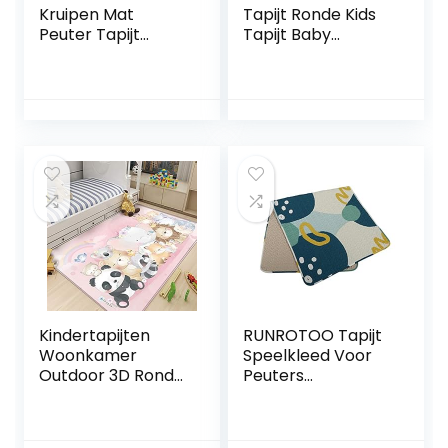
Kruipen Mat
Tapijt Ronde Kids
Peuter Tapijt
Tapijt Baby
Tapijten Voor
Vloermatten Voor
Kinderen Vloeren
Kruipen Vloerkleed
Mat Kids Vloer
Keuken Tapijten
Kussen Baby
Kinderbox Mat
Speelmatten Voor
Activiteit Mat
Vloer Grijs Tapijt
Pasgeboren
Dikker Vloerkleed
Kinderen Spelen
Baby Speelkleed
Tapijt Ronde
Woonkamer Tapijt
Kruipen Tapijt
Kindertapijten
RUNROTOO Tapijt
Woonkamer
Speelkleed Voor
Outdoor 3D Ronde
Peuters
Baby Tapijt Kinder
Vloerkleden Baby
Vloerkleed
Opvouwbare
Speelmatten
Speelkleed