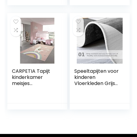
jongen
voor baby,
slaapkamer
vloerkleed,
accessoires Roze
kinderspeeldeken,
wasbare tapijten
yogamat, zacht en
kinderen tapijten
dik hypoallergeen,
kinderkamer
niet giftig, B-100 x
accessoires
200 cm
180X280CM
CARPETIA Tapijt
Speeltapijten voor
kinderkamer
kinderen
meisjes
Vloerkleden Grijs
kindertapijt Lama
Woonkamer Tapijt
eenhoorn roze
Geel Art Deco
maat 160×230 cm
Modern Antislip
Baby Kruiptapijt
170 x 240 cm