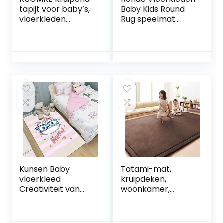
tapijt voor baby’s,
Baby Kids Round
vloerkleden
Rug speelmat
kinderkamer,
Tapijt Play Mat
tapijt, verlichting,
Ronde
decoratief, thuis,
Kinderdagverblijf
nachtkastje, tapijt,
van de Baby Rugs
geluidsisolatie,
Kerstmis Rug
zitkameraccessoir
Thanksgiving,
es, 180 x 200 cm
groen (Size :
Diameter 100cm)
Kunsen Baby
Tatami-mat,
vloerkleed
kruipdeken,
Creativiteit van
woonkamer,
Cartoon
slaapkamer, vloer,
Huishouden Baby
dikker, koraal
in Slaapkamer
fluwelen tapijten