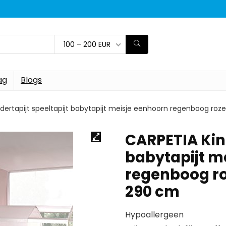
100 – 200 EUR
ag
Blogs
dertapijt speeltapijt babytapijt meisje eenhoorn regenboog ro
CARPETIA Kind
babytapijt m
regenboog ro
290 cm
Hypoallergeen