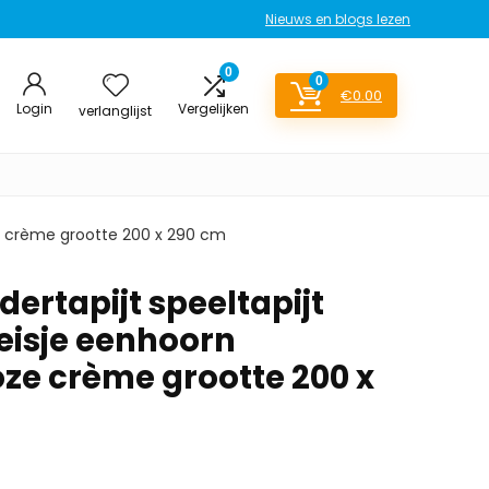
Nieuws en blogs lezen
0
0
€
0.00
Login
Vergelijken
verlanglijst
ze crème grootte 200 x 290 cm
ertapijt speeltapijt
eisje eenhoorn
ze crème grootte 200 x