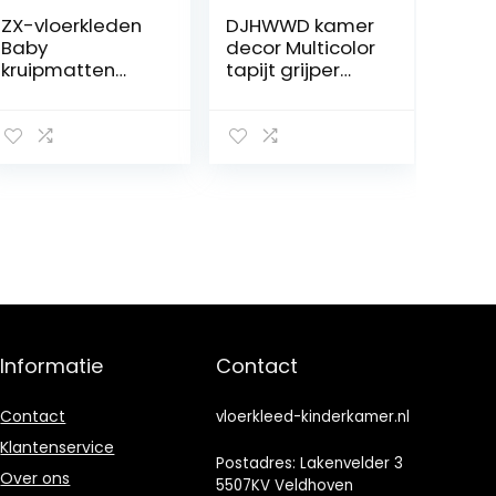
ZX-vloerkleden
DJHWWD kamer
Baby
decor Multicolor
kruipmatten
tapijt grijper
verdikking
Baby Tapijt
kinderspeelmatt
Spelen Mat
en thuis
vloerkleden
woonkamer
woonkamer
inklapbaar
woonkamer
schuim matten
fabrikant
tapijten
basisprijs
160×200 cm
Informatie
Contact
Contact
vloerkleed-kinderkamer.nl
Klantenservice
Postadres: Lakenvelder 3
Over ons
5507KV Veldhoven