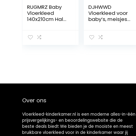
RUGMRZ Baby
DJHWWD
Vloerkleed
Vloerkleed voor
140x210cm Hal
baby’s, meisjes,
Runners Kerst
decoratie, huis,
woondecoratie
studeerkamer,
tapijt super
rechthoekig,
zachte antislip
tapijt,
kinderkamer
woonkamer,
accessoires
antislip, kantoor,
Tapijt
decoratie,
Slaapkamer
kinderkamer, 180
x 280 cm
Over ons
Vloerkleed-kinderkamer.nl is een moderne alles-in-één
prijsvergelijkings- en beoordelingswebsite die de
beste deals biedt We bieden je de mooiste en meest
bruikbare vloerkleed voor in de kinderkamer waar jij