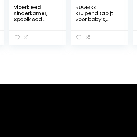
Vloerkleed
RUGMRZ
Kinderkamer,
Kruipend tapijt
Speelkleed
voor baby’s,
Kruipmat Baby
vloerkleden
Kinderen Kleed
kinderkamer,
2cm, Groot
tapijt,
Speelmat
verlichting,
Antislip,
decoratief,
Speeltapijt
thuis,
Opvouwbaar,
nachtkastje,
Grijs, 200 x
tapijt,
200cm
geluidsisolatie,
zitkameraccess
oires, 180 x 200
cm