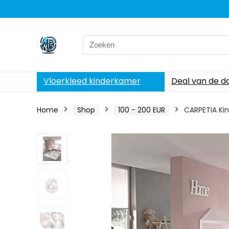
Search
for:
Vloerkleed kinderkamer
Deal van de d
Home
Shop
100 - 200 EUR
CARPETIA Kin