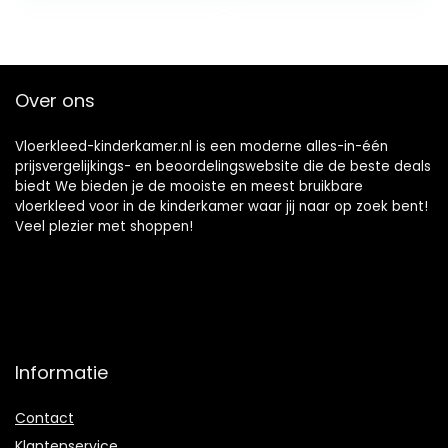
Slaapkamer Bal
Bloemen, voor
Baby Baby Kruipen
Woonkamer
Speelkamer
Slaapkamer Bal
Over ons
Baby Baby Kruipen
Vloerkleed-kinderkamer.nl is een moderne alles-in-één
prijsvergelijkings- en beoordelingswebsite die de beste deals
biedt We bieden je de mooiste en meest bruikbare
vloerkleed voor in de kinderkamer waar jij naar op zoek bent!
Veel plezier met shoppen!
Informatie
Contact
Klantenservice