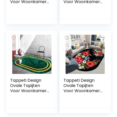
Voor Woonkamer
Voor Woonkamer
Vloerkleed
Vloerkleed
150x180cm
150x180cm Slank
Moderne Mode,
Modern
voor Woonkamer
Donkergroen Gilt,
Speelkamer
voor Woonkamer
Slaapkamer Bal
Speelkamer
Baby Baby Kruipen
Slaapkamer Bal
Baby Baby Kruipen
Tappeti Design
Tappeti Design
Ovale Tapijten
Ovale Tapijten
Voor Woonkamer
Voor Woonkamer
Vloerkleed
Vloerkleed
150x180cm Stijlvol
150x180cm
Groen Gilt, voor
Moderne
Woonkamer
Minimalistische 3D
Speelkamer
Romantische