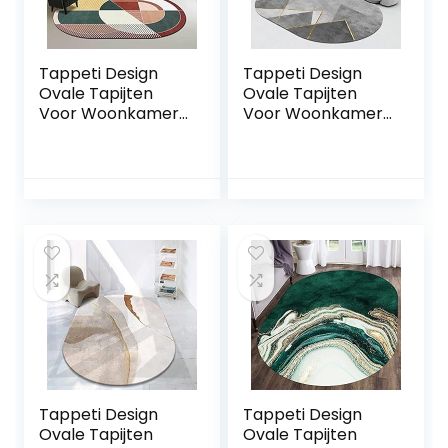
Tappeti Design
Tappeti Design
Ovale Tapijten
Ovale Tapijten
Voor Woonkamer
Voor Woonkamer
Vloerkleed
Vloerkleed
150x180cm
150x180cm
Moderne Mode
Stijlvolle Moderne
Geometrie, voor
Grijs-Gouden
Woonkamer
Lijnen, voor
Speelkamer
Woonkamer
Slaapkamer Bal
Speelkamer
Baby Baby Kruipen
Slaapkamer Bal
Baby Baby Kruipen
Tappeti Design
Tappeti Design
Ovale Tapijten
Ovale Tapijten