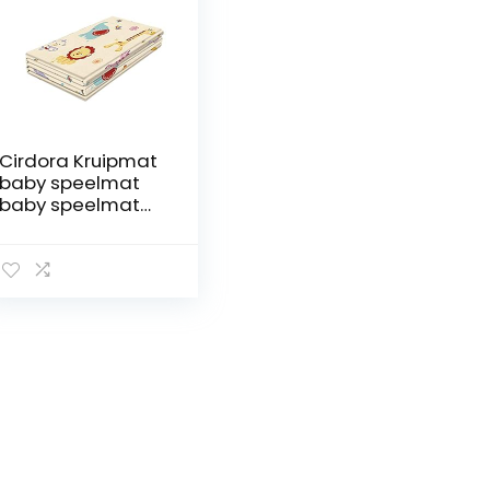
Cirdora Kruipmat
baby speelmat
baby speelmat
baby mat veilig
waterdicht
opvouwbare
kinderen kruipmat
170 x 99 x 10 cm