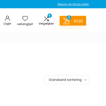
Nieuws en blogs lezen
0
0
€
0.00
Login
Vergelijken
verlanglijst
Standaard sortering