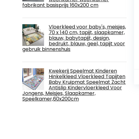
fabrikant basisprijs 160x200 cm
Vloerkleed voor baby's, meisjes,
70 x 140 cm, tapijt, slaapkamer,
blauw, babytapijt, design,
bedrukt, blauw, geel, tapijt voor
gebruik binnenshuis
Kwekerij Speelmat Kinderen
Hinkelkleed Vloerkleed Tapijten
Baby Kruipmat Speelmat Zacht
Antislip Kindervloerkleed Voor
Jongens, Meisjes, Slaapkamer,
Speelkamer,60x200cm