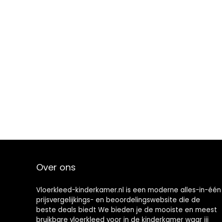
Over ons
Vloerkleed-kinderkamer.nl is een moderne alles-in-één
prijsvergelijkings- en beoordelingswebsite die de
beste deals biedt We bieden je de mooiste en meest
bruikbare vloerkleed voor in de kinderkamer waar jij