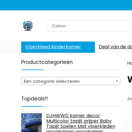
Search
for:
Vloerkleed kinderkamer
Deal van de d
Productcategorieën
H
‎
Een categorie selecteren
Topdeals!!
En
DJHWWD kamer decor
Multicolor tapijt grijper Baby
Tapijt Spelen Mat vloerkleden
woonkamer woonkamer