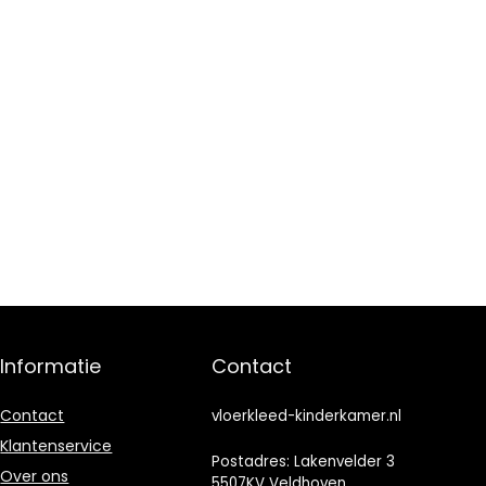
Informatie
Contact
Contact
vloerkleed-kinderkamer.nl
Klantenservice
Postadres: Lakenvelder 3
Over ons
5507KV Veldhoven