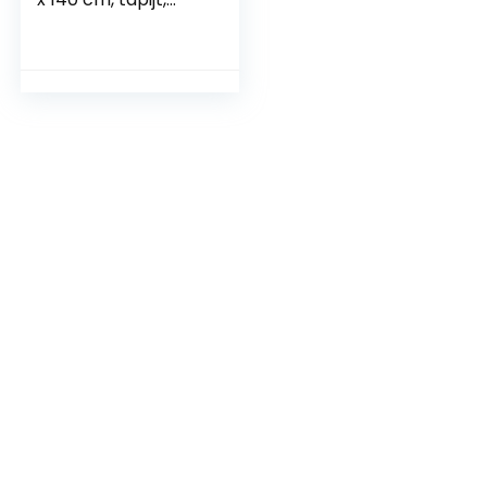
slaapkamer, blauw,
babytapijt, design,
bedrukt, blauw,
geel, tapijt voor
gebruik binnenshuis