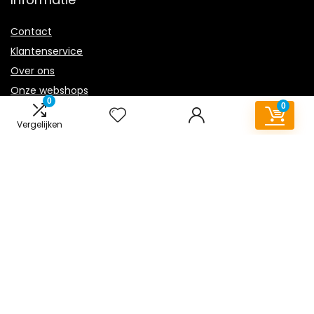
Contact
Klantenservice
Over ons
Onze webshops
0
0
Overzicht
Vergelijken
Vacature
Blogs
Privacybeleid
Adverteren
Contact
vloerkleed-kinderkamer.nl
Postadres: Lakenvelder 3 5507KV Veldhoven Nederland
KVK: 88360687