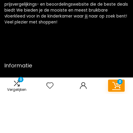
prijsvergelijkings- en beoordelingswebsite die de beste deals
biedt We bieden je de mooiste en meest bruikbare
vloerkleed voor in de kinderkamer waar jij naar op zoek bent!
Veel plezier met shoppen!
Informatie
Contact
0
0
Klantenservice
Vergelijken
Over ons
Onze webshops
Overzicht
Vacature
Blogs