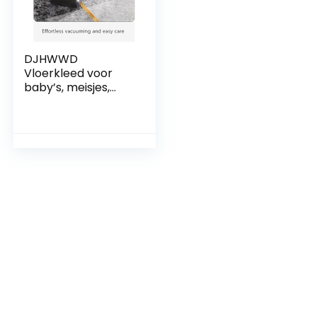
DJHWWD
Vloerkleed voor
baby’s, meisjes,
decoratie, huis,
studeerkamer,
rechthoekig, tapijt,
woonkamer,
antislip, kantoor,
decoratie,
kinderkamer, 180 x
280 cm