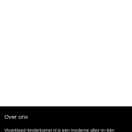
Over ons
Vloerkleed-kinderkamer.nl is een moderne alles-in-één