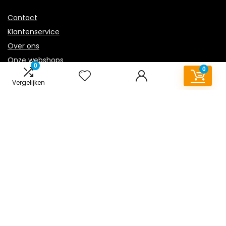
Contact
Klantenservice
Over ons
Onze webshops
0
0
Overzicht
Vergelijken
Vacature
Blogs
Privacybeleid
Adverteren
Contact
vloerkleed-kinderkamer.nl
Postadres: Lakenvelder 3 5507KV Veldhoven Nederland
KVK: 88360687