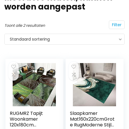
worden aangepast
Filter
Toont alle 2 resultaten
Standaard sortering
RUGMRZ Tapijt
Slaapkamer
Woonkamer
Mat160x220cmGrot
120x180cm
e RugModerne Stijl