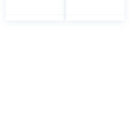
Vloertapijten
Groen Schoon
Rechthoekig tapijt
Elegante
met groene
Woonkamer
bladprint en koffie
Accessoires
decoratie Baby
Machine
Vloerkleed
WasbaarTuin
Slaapkamer Mat
Vloerkleed Baby
Rug