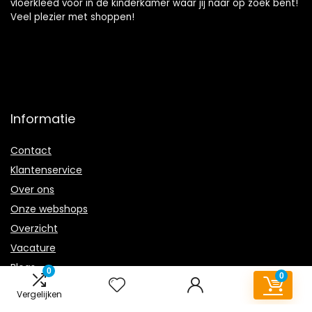
vloerkleed voor in de kinderkamer waar jij naar op zoek bent!
Veel plezier met shoppen!
Informatie
Contact
Klantenservice
Over ons
Onze webshops
Overzicht
Vacature
Blogs
0
0
Privacybeleid
Vergelijken
Adverteren