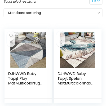
Filter
Toont alle 3 resultaten
Standaard sortering
DJHWWD Baby
DJHWWD Baby
Tapijt Play
Tapijt Spelen
MatMulticolorrug
MatMulticolorindoo
grijperslarge
r/outdoor
vloerkleden voor
vloerkleden
woonkamerGeome
woonkamer grote
trisch
ornamenten voor