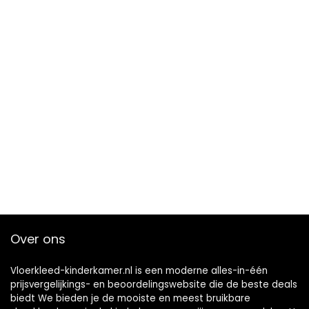
Over ons
Vloerkleed-kinderkamer.nl is een moderne alles-in-één
prijsvergelijkings- en beoordelingswebsite die de beste deals
biedt We bieden je de mooiste en meest bruikbare