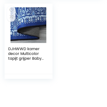
vlekbestendig en
de
wasbaar120x160CM
woonkamerVeren
Patroon
Woonkamer
140x200CM
DJHWWD kamer
decor Multicolor
tapijt grijper Baby
Tapijt Spelen Mat
vloerkleden
woonkamer
woonkamer
fabrikant basisprijs
160×200 cm