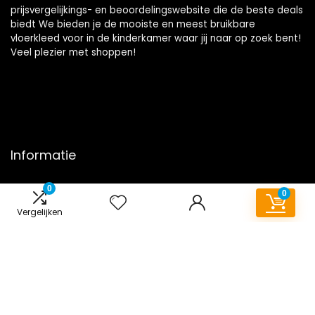
prijsvergelijkings- en beoordelingswebsite die de beste deals
biedt We bieden je de mooiste en meest bruikbare
vloerkleed voor in de kinderkamer waar jij naar op zoek bent!
Veel plezier met shoppen!
Informatie
Contact
0
0
Klantenservice
Vergelijken
Over ons
Onze webshops
Overzicht
Vacature
Blogs