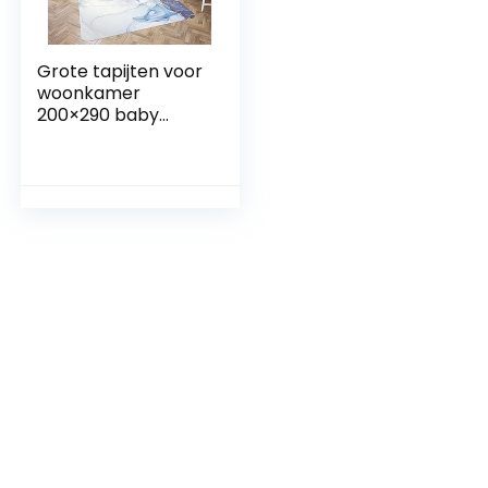
Grote tapijten voor
woonkamer
200×290 baby
blauw marmeren
tapijten
woonkamer zeer
groot 200×290,
antislip wasbare
vloerkleden, tapijt
loper voor hal,
extra grote tapijten
voor slaapkamer