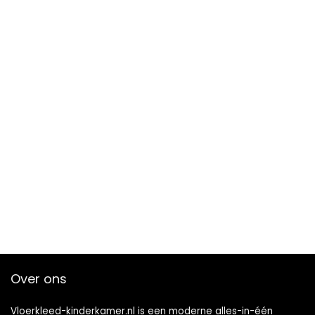
Over ons
Vloerkleed-kinderkamer.nl is een moderne alles-in-één