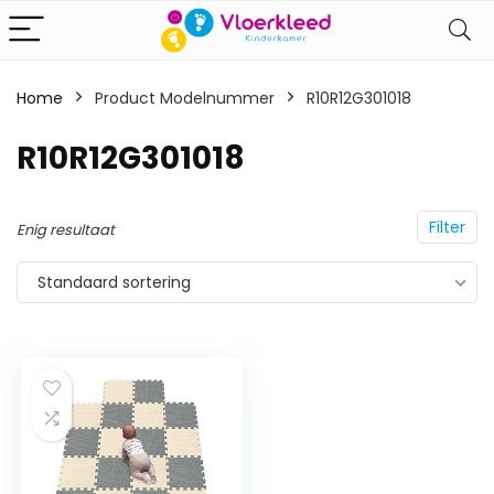
Home
Product Modelnummer
‎R10R12G301018
‎R10R12G301018
Filter
Enig resultaat
Standaard sortering