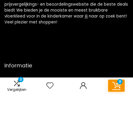
prijsvergelijkings- en beoordelingswebsite die de beste deals
biedt We bieden je de mooiste en meest bruikbare
vloerkleed voor in de kinderkamer waar jij naar op zoek bent!
Veel plezier met shoppen!
Informatie
Contact
0
0
Klantenservice
Vergelijken
Over ons
Onze webshops
Overzicht
Vacature
Blogs