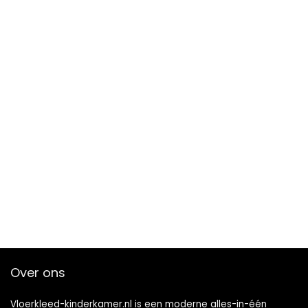
Over ons
Vloerkleed-kinderkamer.nl is een moderne alles-in-één