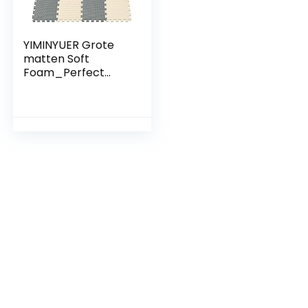
YIMINYUER Grote
matten Soft
Foam_Perfect
voor
vloerbescherming,
ideaal voor
kinderen
Kinderspeelruimte
Oefening, yoga,
gymnastiek Beige
Grijs R10R12G301018