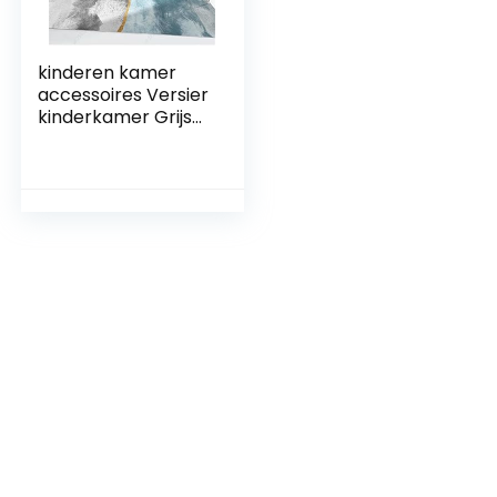
kinderen kamer
accessoires Versier
kinderkamer Grijs
Blauw Kantoor
Tapijt
Rechthoekige Lage
Stapel Tapijt Easy
Care vloerkleed
baby speelmat
180X250CM 5ft 10.9
“X8ft 2.4”