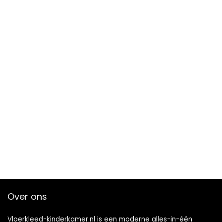
Over ons
Vloerkleed-kinderkamer.nl is een moderne alles-in-één