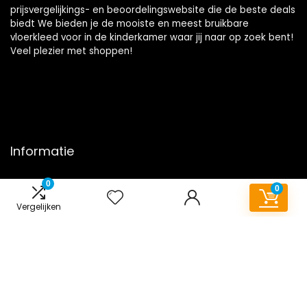
prijsvergelijkings- en beoordelingswebsite die de beste deals
biedt We bieden je de mooiste en meest bruikbare
vloerkleed voor in de kinderkamer waar jij naar op zoek bent!
Veel plezier met shoppen!
Informatie
Contact
0
0
Klantenservice
Vergelijken
Over ons
Onze webshops
Overzicht
Vacature
Blogs